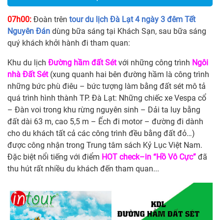
07h00:
Đoàn trên
tour du lịch Đà Lạt 4 ngày 3 đêm Tết
Nguyên Đán
dùng bữa sáng tại Khách Sạn, sau bữa sáng
quý khách khởi hành đi tham quan:
Khu du lịch
Đường hầm đất Sét
với những công trình
Ngôi
nhà Đất Sét
(xung quanh hai bên đường hầm là công trình
những bức phù điêu – bức tượng làm bằng đất sét mô tả
quá trình hình thành TP. Đà Lạt: Những chiếc xe Vespa cổ
– Đàn voi trong khu rừng nguyên sinh – Dải ta luy bằng
đất dài 63 m, cao 5,5 m – Ếch đi motor – đường đi dành
cho du khách tất cả các công trình đều bằng đất đỏ…)
được công nhận trong Trung tâm sách Kỷ Lục Việt Nam.
Đặc biệt nổi tiếng với điểm
HOT check–in
“Hồ Vô Cực”
đã
thu hút rất nhiều du khách đến tham quan...