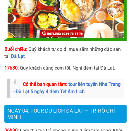
Buổi chiều:
Quý khách tự do đi mua sắm những đặc sản
tại
Đà Lạt
.
17h30:
Quý khách dùng cơm tối. Nghỉ đêm tại Đà Lạt.
Có thể bạn quan tâm:
tour liên tuyến Nha Trang
- Đà Lạt 5 ngày 4 đêm Tết Âm Lịch
NGÀY 04: TOUR DU LỊCH ĐÀ LẠT – TP. HỒ CHÍ
MINH
06h30:
Làm thủ tục trả phòng, dùng điểm tâm sáng, Khởi