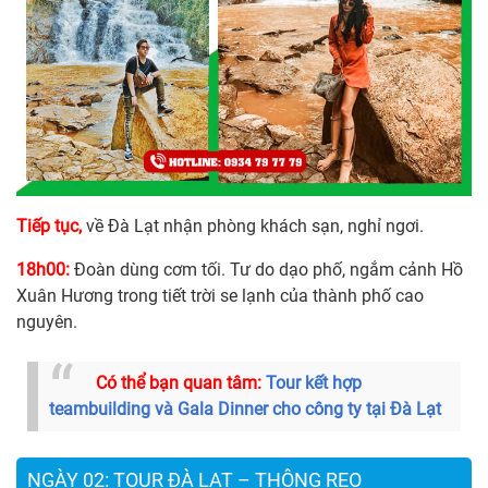
Tiếp tục,
về Đà Lạt nhận phòng khách sạn, nghỉ ngơi.
18h00:
Đoàn dùng cơm tối. Tư do dạo phố, ngắm cảnh Hồ
Xuân Hương trong tiết trời se lạnh của thành phố cao
nguyên.
Có thể bạn quan tâm:
Tour kết hợp
teambuilding và Gala Dinner cho công ty tại Đà Lạt
NGÀY 02: TOUR ĐÀ LẠT – THÔNG REO