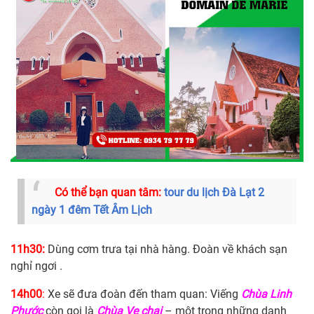
Có thể bạn quan tâm:
tour du lịch Đà Lạt 2
ngày 1 đêm Tết Âm Lịch
11h30:
Dùng cơm trưa tại nhà hàng. Đoàn về khách sạn
nghỉ ngơi .
14h00
:
Xe sẽ đưa đoàn đến tham quan: Viếng
Chùa Linh
Phước
còn gọi là
Chùa Ve chai
– một trong những danh