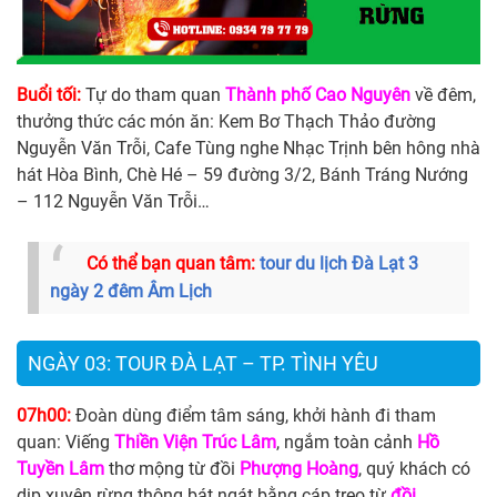
Buổi tối:
Tự do tham quan
Thành phố Cao Nguyên
về đêm,
thưởng thức các món ăn: Kem Bơ Thạch Thảo đường
Nguyễn Văn Trỗi, Cafe Tùng nghe Nhạc Trịnh bên hông nhà
hát Hòa Bình, Chè Hé – 59 đường 3/2, Bánh Tráng Nướng
– 112 Nguyễn Văn Trỗi…
Có thể bạn quan tâm:
tour du lịch Đà Lạt 3
ngày 2 đêm Âm Lịch
NGÀY 03: TOUR ĐÀ LẠT – TP. TÌNH YÊU
07h00:
Đoàn dùng điểm tâm sáng, khởi hành đi tham
quan: Viếng
Thiền Viện Trúc Lâm
, ngắm toàn cảnh
Hồ
Tuyền Lâm
thơ mộng từ đồi
Phượng
Hoàng
, quý khách có
dịp xuyên rừng thông bát ngát bằng cáp treo từ
đồi