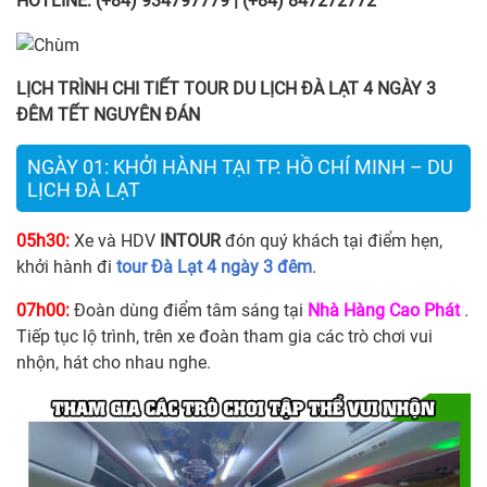
HOTLINE: (+84) 934797779 | (+84) 847272772
LỊCH TRÌNH CHI TIẾT TOUR
DU LỊCH ĐÀ LẠT 4 NGÀY 3
ĐÊM TẾT NGUYÊN ĐÁN
NGÀY 01: KHỞI HÀNH TẠI TP. HỒ CHÍ MINH – DU
LỊCH ĐÀ LẠT
05h30:
Xe và HDV
INTOUR
đón quý khách tại điểm hẹn,
khởi hành đi
tour Đà Lạt 4 ngày 3 đêm
.
07h00:
Đoàn dùng điểm tâm sáng tại
Nhà Hàng Cao Phát
.
Tiếp tục lộ trình, trên xe đoàn tham gia các trò chơi vui
nhộn, hát cho nhau nghe.