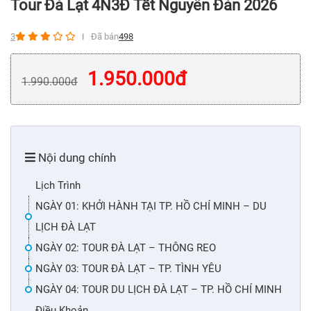
Tour Đà Lạt 4N3Đ Tết Nguyên Đán 2026
3
Đã bán
498
1.950.000
đ
1.990.000
đ
Nội dung chính
Lịch Trình
NGÀY 01: KHỞI HÀNH TẠI TP. HỒ CHÍ MINH – DU
LỊCH ĐÀ LẠT
NGÀY 02: TOUR ĐÀ LẠT – THÔNG REO
NGÀY 03: TOUR ĐÀ LẠT – TP. TÌNH YÊU
NGÀY 04: TOUR DU LỊCH ĐÀ LẠT – TP. HỒ CHÍ MINH
Điều Khoản