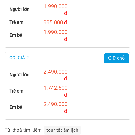
1.990.000
Người lớn
đ
995.000
đ
Trẻ em
1.990.000
Em bé
đ
GÓI GIÁ 2
Giữ chỗ
2.490.000
Người lớn
đ
1.742.500
Trẻ em
đ
2.490.000
Em bé
đ
Từ khoá tìm kiếm:
tour tết âm lịch