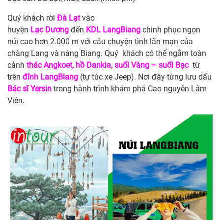
Quý khách rời
Đà Lạt
vào
huyện
Lạc
Dương
đến
KDL
LangBiang
chinh phục ngọn
núi cao hơn 2.000 m với câu chuyện tình lãn mạn của
chàng Lang và nàng Biang. Quý khách có thể ngắm toàn
cảnh
thác Angkoet, hồ Dankia, suối Vàng – suối Bạc
từ
trên
đỉnh LangBiang
(tự túc xe Jeep). Nơi đây từng lưu dấu
Bác sĩ Yersin
trong hành trình khám phá Cao nguyên Lâm
Viên.