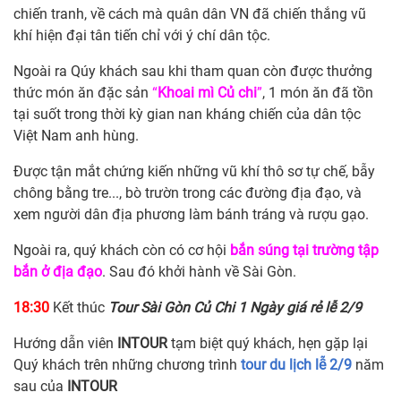
chiến tranh, về cách mà quân dân VN đã chiến thắng vũ
khí hiện đại tân tiến chỉ với ý chí dân tộc.
Ngoài ra Qúy khách sau khi tham quan còn được thưởng
thức món ăn đặc sản
“
Khoai mì Củ chi
”
, 1 món ăn đã tồn
tại suốt trong thời kỳ gian nan kháng chiến của dân tộc
Việt Nam anh hùng.
Được tận mắt chứng kiến những vũ khí thô sơ tự chế, bẫy
chông bằng tre..., bò trườn trong các đường địa đạo, và
xem người dân địa phương làm bánh tráng và rượu gạo.
Ngoài ra, quý khách còn có cơ hội
bắn súng tại trường tập
bắn ở địa đạo
. Sau đó khởi hành về Sài Gòn.
18:30
Kết thúc
Tour Sài Gòn Củ Chi 1 Ngày giá rẻ lễ 2/9
Hướng dẫn viên
INTOUR
tạm biệt quý khách, hẹn gặp lại
Quý khách trên những chương trình
tour du lịch lễ 2/9
năm
sau của
INTOUR