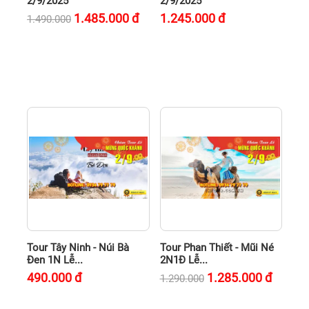
2/9/2025
2/9/2025
1.485.000
đ
1.245.000
đ
1.490.000
Tour Tây Ninh - Núi Bà
Tour Phan Thiết - Mũi Né
Đen 1N Lễ...
2N1Đ Lễ...
490.000
đ
1.285.000
đ
1.290.000