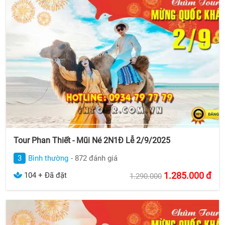
Tour Phan Thiết - Mũi Né 2N1Đ Lễ 2/9/2025
3
Bình thường
- 872 đánh giá
1.285.000
đ
104 + Đã đặt
1.290.000