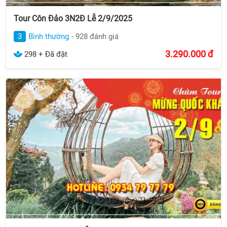
Tour Côn Đảo 3N2Đ Lễ 2/9/2025
3
Bình thường
- 928 đánh giá
3.290.000
đ
298 + Đã đặt