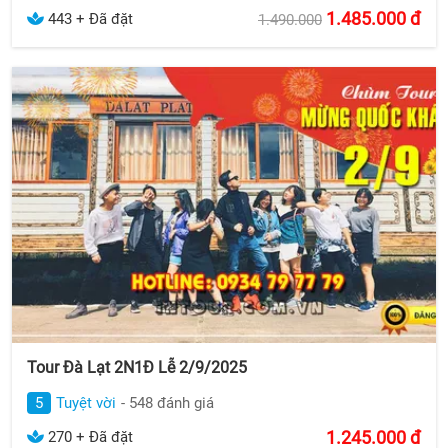
1.485.000
đ
443 + Đã đặt
1.490.000
Tour Đà Lạt 2N1Đ Lễ 2/9/2025
5
Tuyệt vời
- 548 đánh giá
1.245.000
đ
270 + Đã đặt