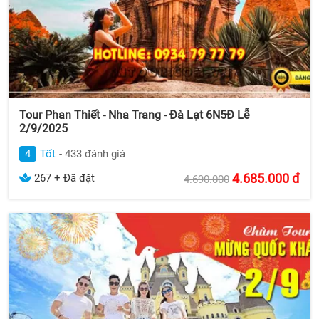
Tour Phan Thiết - Nha Trang - Đà Lạt 6N5Đ Lễ
2/9/2025
4
Tốt
- 433 đánh giá
4.685.000
đ
267 + Đã đặt
4.690.000