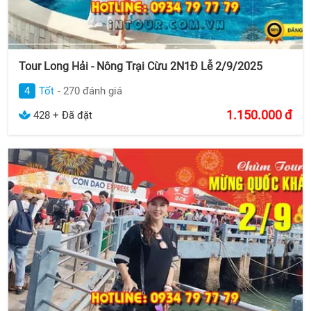
Tour Long Hải - Nông Trại Cừu 2N1Đ Lễ 2/9/2025
4
Tốt
- 270 đánh giá
1.150.000
đ
428 + Đã đặt