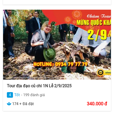
Tour địa đạo củ chi 1N Lễ 2/9/2025
4
Tốt
- 199 đánh giá
340.000
đ
174 + Đã đặt