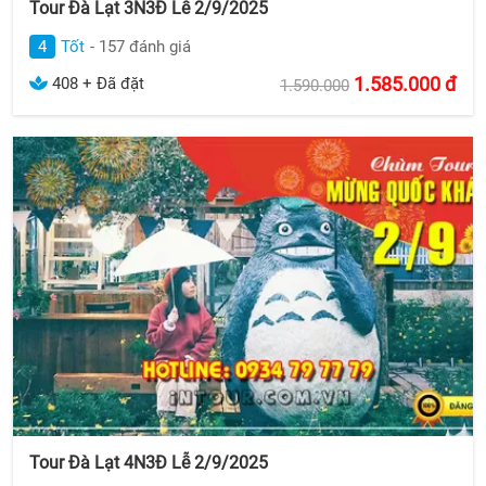
Tour Đà Lạt 3N3Đ Lễ 2/9/2025
4
Tốt
- 157 đánh giá
1.585.000
đ
408 + Đã đặt
1.590.000
Tour Đà Lạt 4N3Đ Lễ 2/9/2025