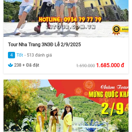
Tour Nha Trang 3N3Đ Lễ 2/9/2025
4
Tốt
- 513 đánh giá
1.685.000
đ
238 + Đã đặt
1.690.000