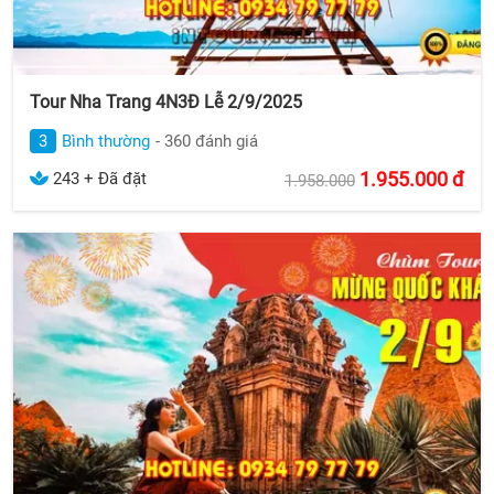
Tour Nha Trang 4N3Đ Lễ 2/9/2025
3
Bình thường
- 360 đánh giá
1.955.000
đ
243 + Đã đặt
1.958.000