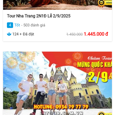
Tour Nha Trang 2N1Đ Lễ 2/9/2025
4
Tốt
- 503 đánh giá
1.445.000
đ
124 + Đã đặt
1.450.000