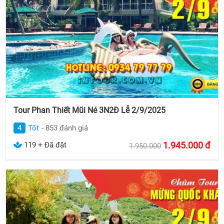
Tour Phan Thiết Mũi Né 3N2Đ Lễ 2/9/2025
4
Tốt
- 853 đánh giá
1.945.000
đ
119 + Đã đặt
1.950.000