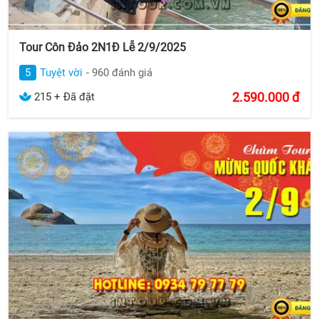
Tour Côn Đảo 2N1Đ Lễ 2/9/2025
5
Tuyệt vời
- 960 đánh giá
2.590.000
đ
215 + Đã đặt