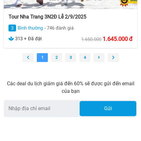
Tour Nha Trang 3N2Đ Lễ 2/9/2025
3
Bình thường
- 746 đánh giá
1.645.000
đ
313 + Đã đặt
1.650.000
1
2
3
4
Các deal du lịch giảm giá đến 60% sẽ được gửi đến email
của bạn
Gửi