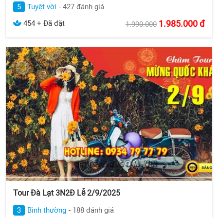
5
Tuyệt vời
- 427 đánh giá
1.985.000
đ
454 + Đã đặt
1.990.000
Tour Đà Lạt 3N2Đ Lễ 2/9/2025
3
Bình thường
- 188 đánh giá