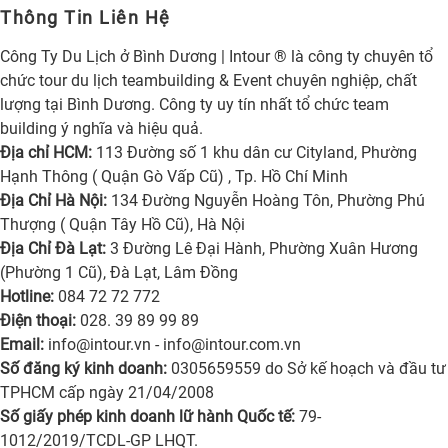
Thông Tin Liên Hệ
Công Ty Du Lịch ở Bình Dương | Intour ® là công ty chuyên tổ
chức tour du lịch teambuilding & Event chuyên nghiệp, chất
lượng tại Bình Dương. Công ty uy tín nhất tổ chức team
building ý nghĩa và hiệu quả.
Địa chỉ HCM:
113 Đường số 1 khu dân cư Cityland, Phường
Hạnh Thông ( Quận Gò Vấp Cũ) , Tp. Hồ Chí Minh
Địa Chỉ Hà Nội:
134 Đường Nguyễn Hoàng Tôn, Phường Phú
Thượng ( Quận Tây Hồ Cũ), Hà Nội
Địa Chỉ Đà Lạt:
3 Đường Lê Đại Hành, Phường Xuân Hương
(Phường 1 Cũ), Đà Lạt, Lâm Đồng
Hotline:
084 72 72 772
Điện thoại:
028. 39 89 99 89
Email:
info@intour.vn
-
info@intour.com.vn
Số đăng ký kinh doanh:
0305659559 do Sở kế hoạch và đầu tư
TPHCM cấp ngày 21/04/2008
Số giấy phép kinh doanh lữ hành Quốc tế:
79-
1012/2019/TCDL-GP LHQT.