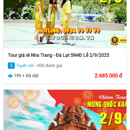
Tour giá rẻ Nha Trang - Đà Lạt 5N4Đ Lễ 2/9/2025
5
Tuyệt vời
- 850 đánh giá
2.685.000
đ
199 + Đã đặt