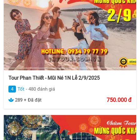
Tour Phan Thiết - Mũi Né 1N Lễ 2/9/2025
4
Tốt
- 480 đánh giá
750.000
đ
289 + Đã đặt