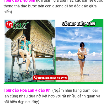
Tour đảo Điệp Sơn
(Khi tham gia tour này, các bạn sẽ được
thong thả dạo bước trên con đường đi bộ độc đáo giữa
biển)
Tour đảo Hoa Lan + đảo Khỉ
(Ngắm nhìn hàng trăm loài
lan cùng nhau đua nở, kết hợp với rất nhiều cảnh quan và
bãi biển đẹp nơi đây).