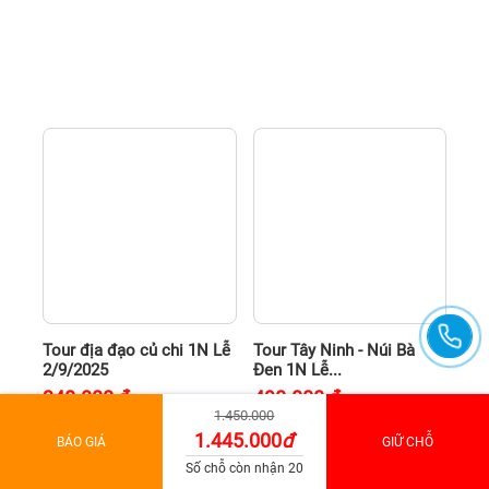
Tour địa đạo củ chi 1N Lễ
Tour Tây Ninh - Núi Bà
2/9/2025
Đen 1N Lễ...
340.000
đ
490.000
đ
1.450.000
1.445.000
đ
BÁO GIÁ
GIỮ CHỖ
Số chỗ còn nhận 20