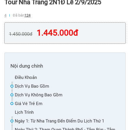
Tour Nha Trang 2N1Đ Lễ 2/9/2025
4
Đã bán
124
1.445.000
đ
1.450.000
đ
Nội dung chính
Điều Khoản
Dịch Vụ Bao Gồm
Dịch Vụ Không Bao Gồm
Giá Vé Trẻ Em
Lịch Trình
Ngày 1: Từ Nha Trang Đến Điểm Du Lịch Thứ 1
Ngày Thứ 2: Tham Quan Thành Phố - Tắm Bùn - Tắm