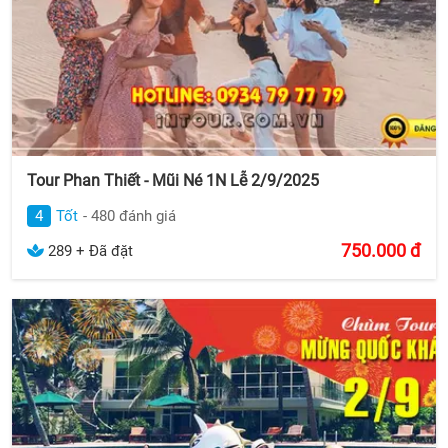
Tour Phan Thiết - Mũi Né 1N Lễ 2/9/2025
4
Tốt
- 480 đánh giá
750.000
đ
289 + Đã đặt