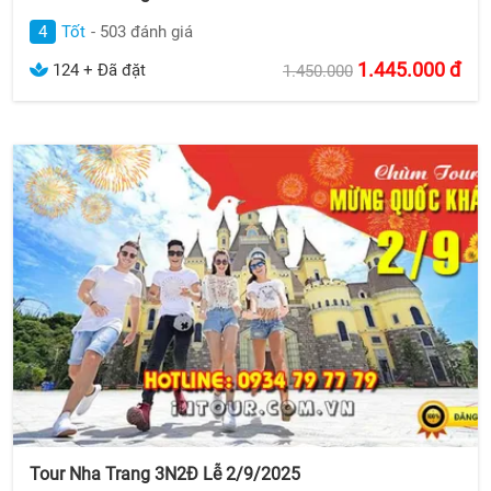
4
Tốt
- 503 đánh giá
1.445.000
đ
124 + Đã đặt
1.450.000
Tour Nha Trang 3N2Đ Lễ 2/9/2025