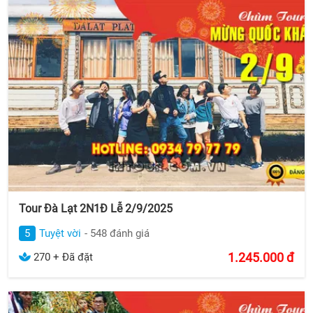
Tour Đà Lạt 2N1Đ Lễ 2/9/2025
5
Tuyệt vời
- 548 đánh giá
1.245.000
đ
270 + Đã đặt