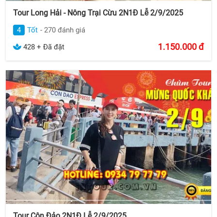
Tour Long Hải - Nông Trại Cừu 2N1Đ Lễ 2/9/2025
4
Tốt
- 270 đánh giá
1.150.000
đ
428 + Đã đặt
Tour Côn Đảo 2N1Đ Lễ 2/9/2025