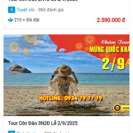
5
Tuyệt vời
- 960 đánh giá
2.590.000
đ
215 + Đã đặt
Tour Côn Đảo 3N2Đ Lễ 2/9/2025