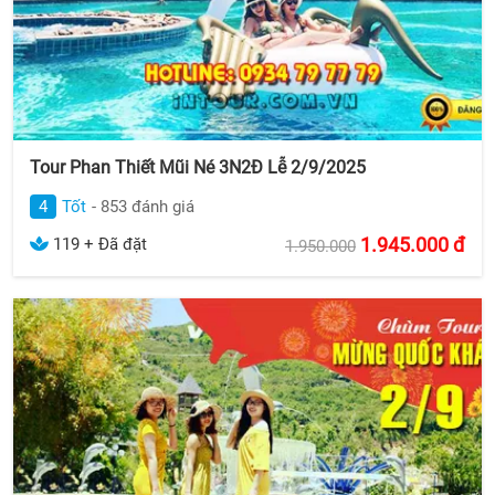
Tour Phan Thiết Mũi Né 3N2Đ Lễ 2/9/2025
4
Tốt
- 853 đánh giá
1.945.000
đ
119 + Đã đặt
1.950.000