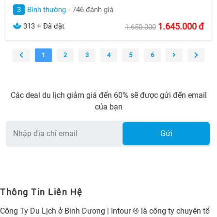
3
Bình thường
- 746 đánh giá
1.645.000
đ
313 + Đã đặt
1.650.000
1
2
3
4
5
6
Các deal du lịch giảm giá đến 60% sẽ được gửi đến email
của bạn
Gửi
Thông Tin Liên Hệ
Công Ty Du Lịch ở Bình Dương | Intour ® là công ty chuyên tổ