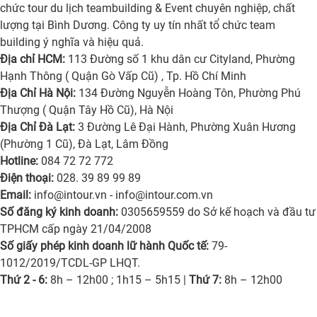
chức tour du lịch teambuilding & Event chuyên nghiệp, chất
lượng tại Bình Dương. Công ty uy tín nhất tổ chức team
building ý nghĩa và hiệu quả.
Địa chỉ HCM:
113 Đường số 1 khu dân cư Cityland, Phường
Hạnh Thông ( Quận Gò Vấp Cũ) , Tp. Hồ Chí Minh
Địa Chỉ Hà Nội:
134 Đường Nguyễn Hoàng Tôn, Phường Phú
Thượng ( Quận Tây Hồ Cũ), Hà Nội
Địa Chỉ Đà Lạt:
3 Đường Lê Đại Hành, Phường Xuân Hương
(Phường 1 Cũ), Đà Lạt, Lâm Đồng
Hotline:
084 72 72 772
Điện thoại:
028. 39 89 99 89
Email:
info@intour.vn
-
info@intour.com.vn
Số đăng ký kinh doanh:
0305659559 do Sở kế hoạch và đầu tư
TPHCM cấp ngày 21/04/2008
Số giấy phép kinh doanh lữ hành Quốc tế:
79-
1012/2019/TCDL-GP LHQT.
Thứ 2 - 6:
8h – 12h00 ; 1h15 – 5h15 |
Thứ 7:
8h – 12h00