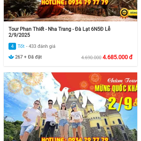
Tour Phan Thiết - Nha Trang - Đà Lạt 6N5Đ Lễ
2/9/2025
4
Tốt
- 433 đánh giá
4.685.000
đ
267 + Đã đặt
4.690.000