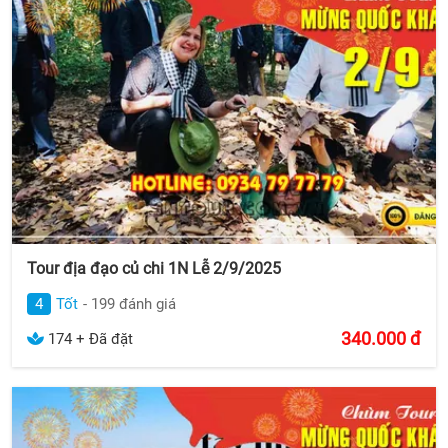
Tour địa đạo củ chi 1N Lễ 2/9/2025
4
Tốt
- 199 đánh giá
340.000
đ
174 + Đã đặt