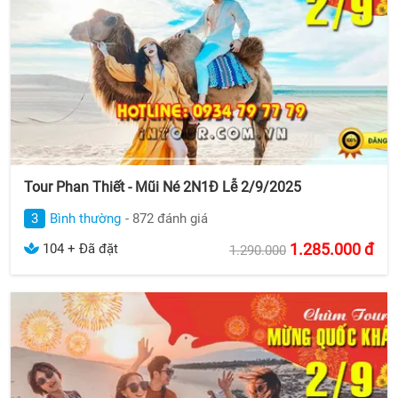
Tour Phan Thiết - Mũi Né 2N1Đ Lễ 2/9/2025
3
Bình thường
- 872 đánh giá
1.285.000
đ
104 + Đã đặt
1.290.000