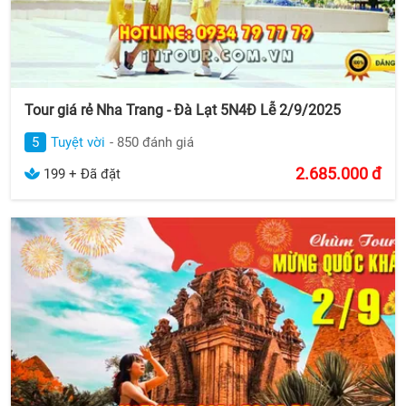
Tour giá rẻ Nha Trang - Đà Lạt 5N4Đ Lễ 2/9/2025
5
Tuyệt vời
- 850 đánh giá
2.685.000
đ
199 + Đã đặt