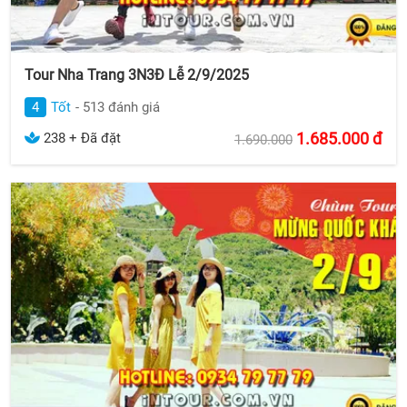
Tour Nha Trang 3N3Đ Lễ 2/9/2025
4
Tốt
- 513 đánh giá
1.685.000
đ
238 + Đã đặt
1.690.000