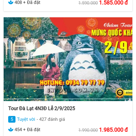
1.585.000
đ
408 + Đã đặt
1.590.000
Tour Đà Lạt 4N3Đ Lễ 2/9/2025
5
Tuyệt vời
- 427 đánh giá
1.985.000
đ
454 + Đã đặt
1.990.000