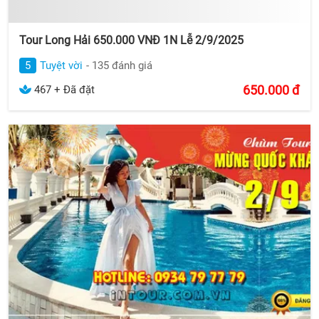
Tour Long Hải 650.000 VNĐ 1N Lễ 2/9/2025
5
Tuyệt vời
- 135 đánh giá
650.000
đ
467 + Đã đặt