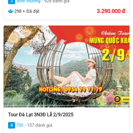
3
Bình thường
- 928 đánh giá
3.290.000
đ
298 + Đã đặt
Tour Đà Lạt 3N3Đ Lễ 2/9/2025
4
Tốt
- 157 đánh giá