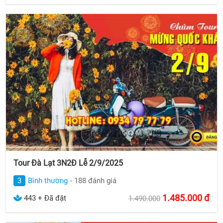
Tour Đà Lạt 3N2Đ Lễ 2/9/2025
3
Bình thường
- 188 đánh giá
1.485.000
đ
443 + Đã đặt
1.490.000