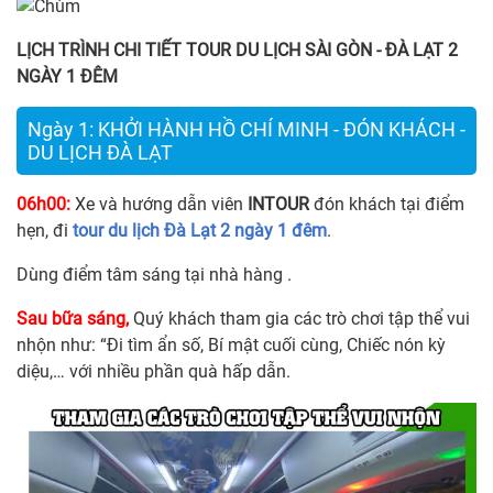
LỊCH TRÌNH CHI TIẾT
TOUR DU LỊCH SÀI GÒN - ĐÀ LẠT 2
NGÀY 1 ĐÊM
Ngày 1: KHỞI HÀNH HỒ CHÍ MINH - ĐÓN KHÁCH -
DU LỊCH ĐÀ LẠT
06h00:
Xe và hướng dẫn viên
INTOUR
đón khách tại điểm
hẹn, đi
tour du lịch Đà Lạt 2 ngày 1 đêm
.
Dùng điểm tâm sáng tại nhà hàng .
Sau bữa sáng,
Quý khách tham gia các trò chơi tập thể vui
nhộn như: “Đi tìm ẩn số, Bí mật cuối cùng, Chiếc nón kỳ
diệu,… với nhiều phần quà hấp dẫn.