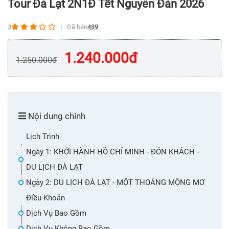
Tour Đà Lạt 2N1Đ Tết Nguyên Đán 2026
3
Đã bán
489
1.240.000
đ
1.250.000
đ
Nội dung chính
Lịch Trình
Ngày 1: KHỞI HÀNH HỒ CHÍ MINH - ĐÓN KHÁCH -
DU LỊCH ĐÀ LẠT
Ngày 2: DU LỊCH ĐÀ LẠT - MỘT THOÁNG MỘNG MƠ
Điều Khoản
Dịch Vụ Bao Gồm
Dịch Vụ Không Bao Gồm