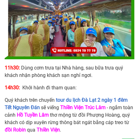
11h30:
Dùng cơm trưa tại Nhà hàng, sau bữa trưa quý
khách nhận phòng khách sạn nghỉ ngơi.
14h30:
Khởi hành đi tham quan:
Quý khách trên chuyến
tour du lịch Đà Lạt 2 ngày 1 đêm
Tết Nguyên Đán
sẽ viếng
Thiền Viện Trúc Lâm
- ngắm toàn
cảnh
Hồ Tuyền Lâm
thơ mộng từ đồi Phượng Hoàng, quý
khách có dịp xuyên rừng thông bát ngát bằng cáp treo từ
đồi Robin
qua
Thiền Viện
.