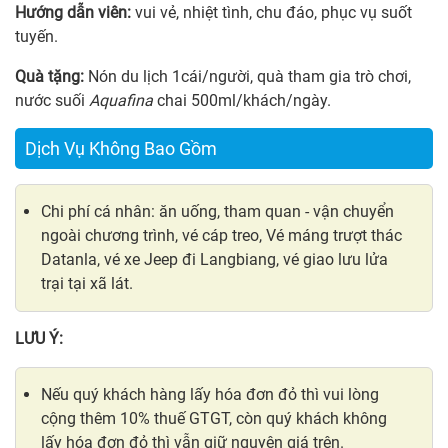
Hướng dẫn viên:
vui vẻ, nhiệt tình, chu đáo, phục vụ suốt
tuyến.
Quà tặng:
Nón du lịch 1cái/người, quà tham gia trò chơi,
nước suối
Aquafina
chai 500ml/khách/ngày.
Dịch Vụ Không Bao Gồm
Chi phí cá nhân: ăn uống, tham quan - vận chuyển
ngoài chương trình, vé cáp treo, Vé máng trượt thác
Datanla, vé xe Jeep đi Langbiang, vé giao lưu lửa
trại tại xã lát.
LƯU Ý:
Nếu quý khách hàng lấy hóa đơn đỏ thì vui lòng
cộng thêm 10% thuế GTGT, còn quý khách không
lấy hóa đơn đỏ thì vẫn giữ nguyên giá trên.