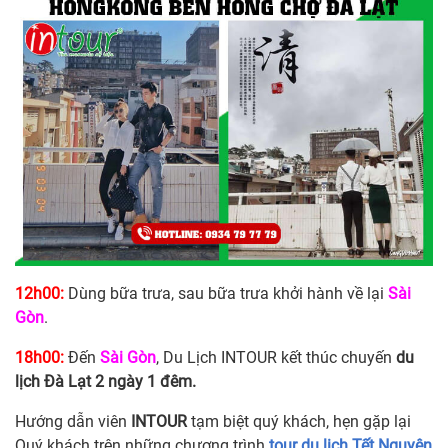
12h00:
Dùng bữa trưa, sau bữa trưa khởi hành về lại
Sài
Gòn
.
18h00:
Đến
Sài Gòn
, Du Lịch INTOUR kết thúc chuyến
du
lịch Đà Lạt 2 ngày 1 đêm.
Hướng dẫn viên
INTOUR
tạm biệt quý khách, hẹn gặp lại
Quý khách trên những chương trình
tour du lịch Tết Nguyên