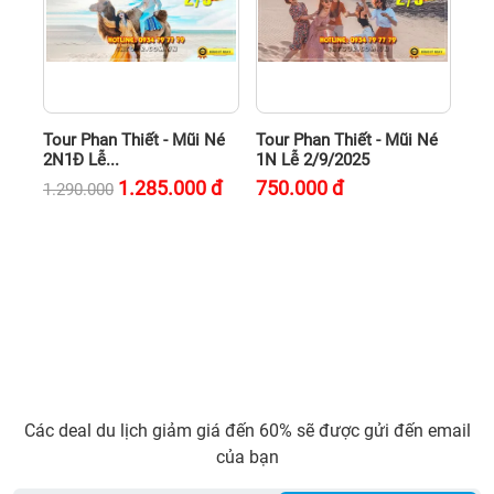
Tour Phan Thiết - Mũi Né
Tour Phan Thiết - Mũi Né
2N1Đ Lễ...
1N Lễ 2/9/2025
1.285.000
đ
750.000
đ
1.290.000
Các deal du lịch giảm giá đến 60% sẽ được gửi đến email
của bạn