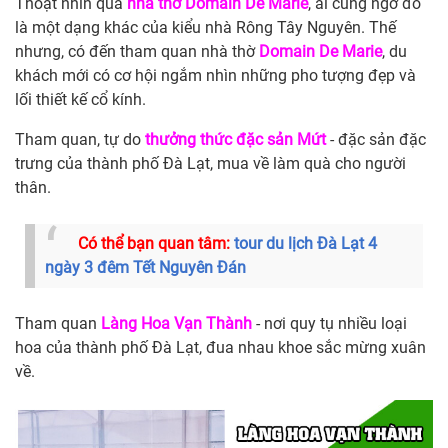
Thoạt nhìn qua
nhà thờ Domain De Marie
, ai cũng ngỡ đó
là một dạng khác của kiểu nhà Rông Tây Nguyên. Thế
nhưng, có đến tham quan nhà thờ
Domain De Marie
, du
khách mới có cơ hội ngắm nhìn những pho tượng đẹp và
lối thiết kế cổ kính.
Tham quan, tự do
thưởng thức đặc sản Mứt
- đặc sản đặc
trưng của thành phố Đà Lạt, mua về làm quà cho người
thân.
Có thể bạn quan tâm:
tour du lịch Đà Lạt 4
ngày 3 đêm Tết Nguyên Đán
Tham quan
Làng Hoa Vạn Thành
- nơi quy tụ nhiều loại
hoa của thành phố Đà Lạt, đua nhau khoe sắc mừng xuân
về.