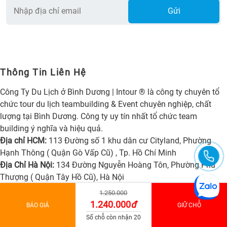
Gửi
Thông Tin Liên Hệ
Công Ty Du Lịch ở Bình Dương | Intour ® là công ty chuyên tổ
chức tour du lịch teambuilding & Event chuyên nghiệp, chất
lượng tại Bình Dương. Công ty uy tín nhất tổ chức team
building ý nghĩa và hiệu quả.
Địa chỉ HCM:
113 Đường số 1 khu dân cư Cityland, Phường
Hạnh Thông ( Quận Gò Vấp Cũ) , Tp. Hồ Chí Minh
Địa Chỉ Hà Nội:
134 Đường Nguyễn Hoàng Tôn, Phường Phú
Thượng ( Quận Tây Hồ Cũ), Hà Nội
Địa Chỉ Đà Lạt:
3 Đường Lê Đại Hành, Phường Xuân Hương
1.250.000
(Phường 1 Cũ), Đà Lạt, Lâm Đồng
1.240.000
đ
BÁO GIÁ
GIỮ CHỖ
Hotline:
084 72 72 772
Số chỗ còn nhận 20
Điện thoại:
028. 39 89 99 89