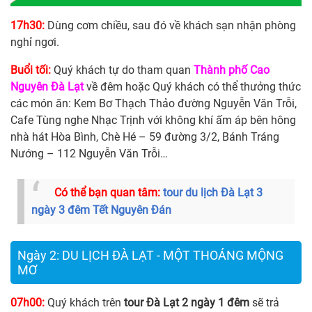
17h30:
Dùng cơm chiều, sau đó về khách sạn nhận phòng
nghỉ ngơi.
Buổi tối:
Quý khách tự do tham quan
Thành phố Cao
Nguyên
Đà Lạt
về đêm hoặc Quý khách có thể thưởng thức
các món ăn: Kem Bơ Thạch Thảo đường Nguyễn Văn Trỗi,
Cafe Tùng nghe Nhạc Trịnh với không khí ấm áp bên hông
nhà hát Hòa Bình, Chè Hé – 59 đường 3/2, Bánh Tráng
Nướng – 112 Nguyễn Văn Trỗi…
Có thể bạn quan tâm:
tour du lịch Đà Lạt 3
ngày 3 đêm Tết Nguyên Đán
Ngày 2: DU LỊCH ĐÀ LẠT - MỘT THOÁNG MỘNG
MƠ
07h00:
Quý khách trên
tour Đà Lạt 2 ngày 1 đêm
sẽ trả