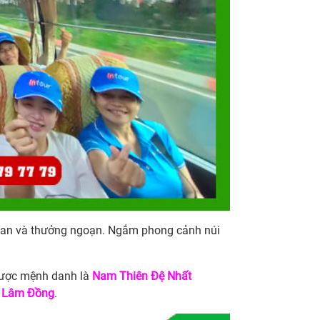
an và thưởng ngoạn. Ngắm phong cảnh núi
ược mệnh danh là
Nam Thiên Đệ Nhất
h Lâm Đồng
.