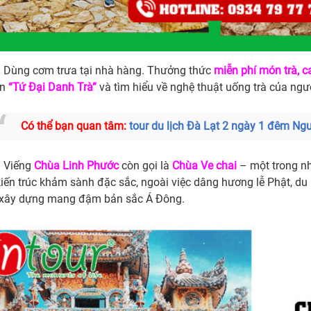
Dùng cơm trưa tại nhà
hàng. Thưởng thức
miễn phí món trà, c
ện
“Tứ Đại Danh Trà”
và tìm hiểu về nghệ thuật uống trà của ngư
Có thể bạn quan tâm:
tour du lịch Đà Lạt 2 ngày 1 đêm N
Viếng
Chùa Linh Phước
còn gọi là
Chùa Ve chai
– một trong nh
 kiến trúc khảm sành đặc sắc, ngoài việc dâng hương lễ Phật, 
xây dựng mang đậm bản sắc Á Đông.