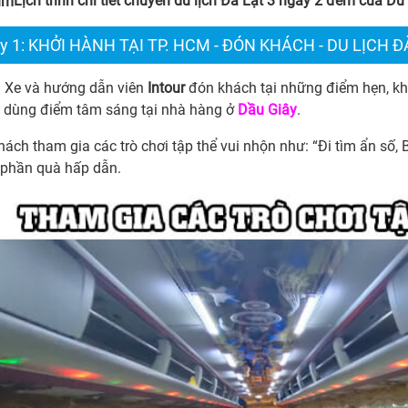
Lịch trình chi tiết chuyến du lịch Đà Lạt 3 ngày 2 đêm của Du
y 1: KHỞI HÀNH TẠI TP. HCM - ĐÓN KHÁCH - DU LỊCH Đ
Xe và hướng dẫn viên
Intour
đón khách tại những điểm hẹn, k
 dùng điểm tâm sáng tại nhà hàng ở
Dầu Giây
.
ách tham gia các trò chơi tập thể vui nhộn như: “Đi tìm ẩn số, B
 phần quà hấp dẫn.