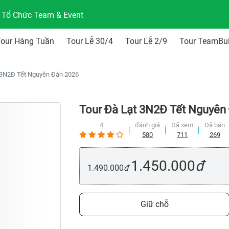
n Tổ Chức Team & Event
Tour Hàng Tuần
Tour Lễ 30/4
Tour Lễ 2/9
Tour TeamBui
 3N2Đ Tết Nguyên Đán 2026
Tour Đà Lạt 3N2Đ Tết Nguyên
4
đánh giá
Đã xem
Đã bán
580
711
269
1.450.000
đ
1.490.000
đ
Giữ chỗ