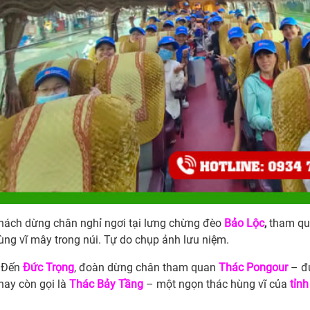
hách dừng chân nghỉ ngơi tại lưng chừng đèo
Bảo Lộc
,
tham qu
ùng vĩ mây trong núi. Tự do chụp ảnh lưu niệm.
Đến
Đức
Trọng
,
đoàn dừng chân tham quan
Thác Pongour
– đ
hay còn gọi là
Thác Bảy Tầng
– một ngọn thác hùng vĩ của
tỉn