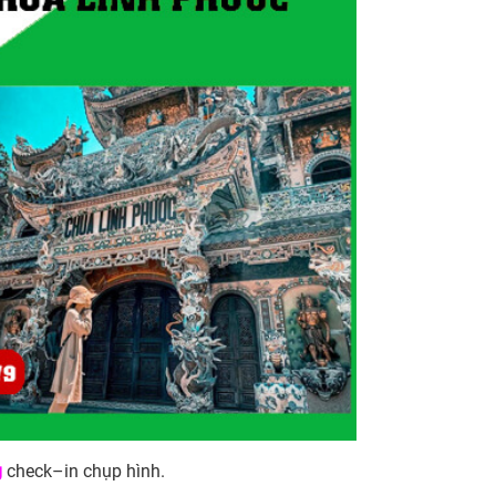
g
check–in chụp hình.