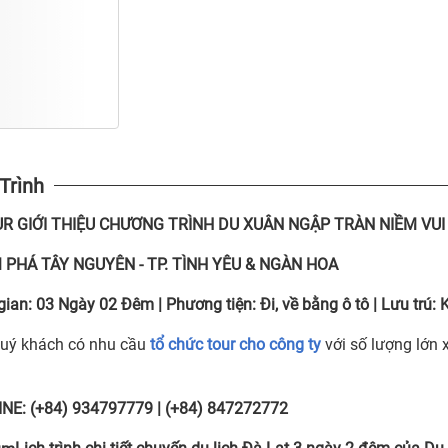
 Trình
UR
GIỚI THIỆU CHƯƠNG TRÌNH DU XUÂN NGẬP TRÀN NIỀM VUI
 PHÁ TÂY NGUYÊN -
TP. TÌNH YÊU & NGÀN HOA
gian:
03 Ngày 02 Đêm
|
Phương tiện:
Đi, về bằng ô tô
|
Lưu trú:
K
uý khách có nhu cầu
tổ chức tour cho công ty
với số lượng lớn 
NE: (+84) 934797779 | (+84) 847272772