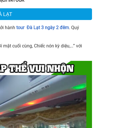
 lịch INTOUR
À LẠT
hởi hành
tour Đà Lạt 3 ngày 2 đêm
. Quý
í mật cuối cùng, Chiếc nón kỳ diệu,…” với