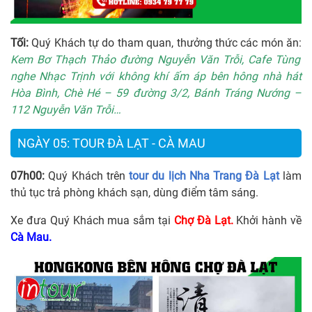
Tối:
Quý Khách tự do tham quan, thưởng thức các món ăn:
Kem Bơ Thạch Thảo đường Nguyễn Văn Trỗi, Cafe Tùng
nghe Nhạc Trịnh với không khí ấm áp bên hông nhà hát
Hòa Bình, Chè Hé – 59 đường 3/2, Bánh Tráng Nướng –
112 Nguyễn Văn Trỗi…
NGÀY 05: TOUR ĐÀ LẠT - CÀ MAU
07h00:
Quý Khách trên
tour du lịch Nha Trang Đà Lạt
làm
thủ tục trả phòng khách sạn, dùng điểm tâm sáng.
Xe đưa Quý Khách mua sắm tại
Chợ Đà Lạt.
Khởi hành về
Cà Mau.