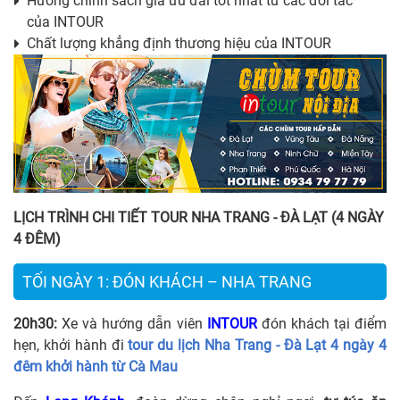
Hưởng chính sách giá ưu đãi tốt nhất từ các đối tác
của INTOUR
Chất lượng khẳng định thương hiệu của INTOUR
LỊCH TRÌNH CHI TIẾT TOUR
NHA TRANG - ĐÀ LẠT (4 NGÀY
4 ĐÊM)
TỐI NGÀY 1: ĐÓN KHÁCH – NHA TRANG
20h30:
Xe và hướng dẫn viên
INTOUR
đón khách tại điểm
hẹn, khởi hành đi
tour du lịch Nha Trang - Đà Lạt 4 ngày 4
đêm khởi hành từ Cà Mau