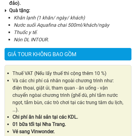
đảo).
Quà tặng:
Khăn lạnh (1 khăn/ ngày/ khách)
Nước suối Aquafina chai 500ml/khách/ngày
Thuốc y tế.
Nón DL INTOUR.
GIÁ TOUR KHÔNG BAO GỒM
Thuế VAT (Nếu lấy thuế thì cộng thêm 10 %)
Và các chi phí cá nhân ngoài chương trình như:
điện thọai, giặt ủi, tham quan - ăn uống - vận
chuyển ngòai chương trình (ghế dù, phí tắm nước
ngọt, tắm bùn, các trò chơi tại các trung tâm du lịch,
…).
Chi phí ăn hải sản tại các KDL.
01 bữa tối tại Nha Trang.
Vé sang Vinwonder.