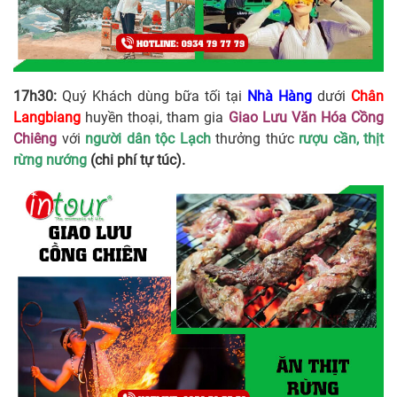
17h30:
Quý Khách dùng bữa tối tại
Nhà Hàng
dưới
Chân
Langbiang
huyền thoại, tham gia
Giao Lưu Văn Hóa Cồng
Chiêng
với
người dân tộc Lạch
thưởng thức
rượu cần, thịt
rừng nướng
(chi phí tự túc).