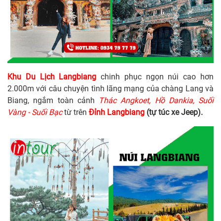
Khu Du Lịch Langbiang
chinh phục ngọn núi cao hơn
2.000m với câu chuyện tình lãng mạng của chàng Lang và
Biang, ngắm toàn cảnh
Thác Angkoet, Hồ Dankia, Suối
Vàng - Suối Bạc
từ trên
Đỉnh Langbiang
(tự túc xe Jeep).