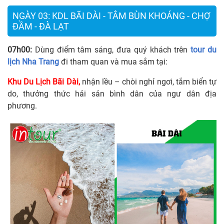
NGÀY 03: KDL BÃI DÀI - TẮM BÙN KHOÁNG - CHỢ
ĐẦM - ĐÀ LẠT
07h00:
Dùng điểm tâm sáng, đưa quý khách trên
tour du
lịch Nha Trang
đi tham quan và mua sắm tại:
Khu Du Lịch Bãi Dài,
nhận lều – chòi nghỉ ngơi, tắm biển tự
do, thưởng thức hải sản bình dân của ngư dân địa
phương.