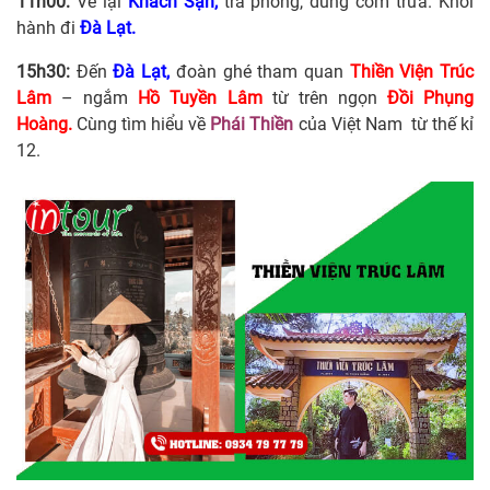
11h00:
Về lại
Khách Sạn,
trả phòng, dùng cơm trưa. Khởi
hành đi
Đà Lạt.
15h30:
Đến
Đà Lạt,
đoàn ghé tham quan
Thiền Viện Trúc
Lâm
– ngắm
Hồ Tuyền Lâm
từ trên ngọn
Đồi Phụng
Hoàng.
Cùng tìm hiểu về
Phái Thiền
của Việt Nam từ thế kỉ
12.