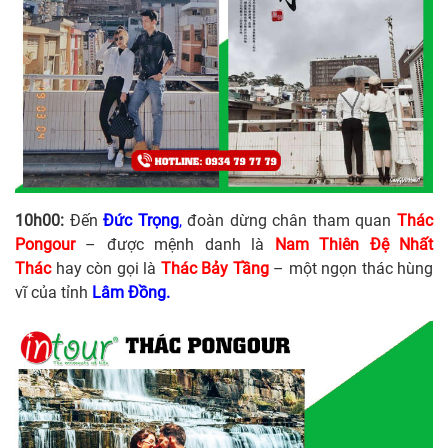
10h00:
Đến
Đức
Trọng
,
đoàn dừng chân tham quan
Thác
Pongour
– được mệnh danh là
Nam Thiên Đệ Nhất
Thác
hay còn gọi là
Thác Bảy Tầng
– một ngọn thác hùng
vĩ của tỉnh
Lâm Đồng.