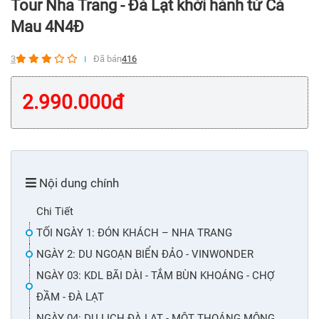
Tour Nha Trang - Đà Lạt khởi hành từ Cà
Mau 4N4Đ
3
Đã bán
416
2.990.000
đ
Nội dung chính
Chi Tiết
TỐI NGÀY 1: ĐÓN KHÁCH – NHA TRANG
NGÀY 2: DU NGOẠN BIỂN ĐẢO - VINWONDER
NGÀY 03: KDL BÃI DÀI - TẮM BÙN KHOÁNG - CHỢ
ĐẦM - ĐÀ LẠT
NGÀY 04: DU LỊCH ĐÀ LẠT - MỘT THOÁNG MỘNG