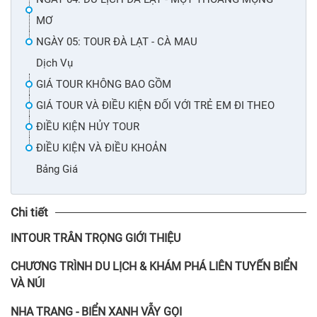
MƠ
NGÀY 05: TOUR ĐÀ LẠT - CÀ MAU
Dịch Vụ
GIÁ TOUR KHÔNG BAO GỒM
GIÁ TOUR VÀ ĐIỀU KIỆN ĐỐI VỚI TRẺ EM ĐI THEO
ĐIỀU KIỆN HỦY TOUR
ĐIỀU KIỆN VÀ ĐIỀU KHOẢN
Bảng Giá
Chi tiết
INTOUR TRÂN TRỌNG GIỚI THIỆU
CHƯƠNG TRÌNH DU LỊCH & KHÁM PHÁ LIÊN TUYẾN BIỂN
VÀ NÚI
NHA TRANG - BIỂN XANH VẪY GỌI