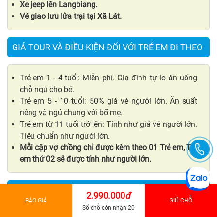
Xe jeep lên Langbiang.
Vé giao lưu lửa trại tại Xã Lát.
GIÁ TOUR VÀ ĐIỀU KIỆN ĐỐI VỚI TRẺ EM ĐI THEO
Trẻ em 1 - 4 tuổi: Miễn phí. Gia đình tự lo ăn uống
chỗ ngủ cho bé.
Trẻ em 5 - 10 tuổi: 50% giá vé người lớn. Ăn suất
riêng và ngủ chung với bố mẹ.
Trẻ em từ 11 tuổi trở lên: Tính như giá vé người lớn.
Tiêu chuẩn như người lớn.
Mỗi cặp vợ chồng chỉ được kèm theo 01 Trẻ em, Trẻ
em thứ 02 sẽ được tính như người lớn.
ĐIỀU KIỆN HỦY TOUR
2.990.000
đ
BÁO GIÁ
GIỮ CHỖ
Số chỗ còn nhận 20