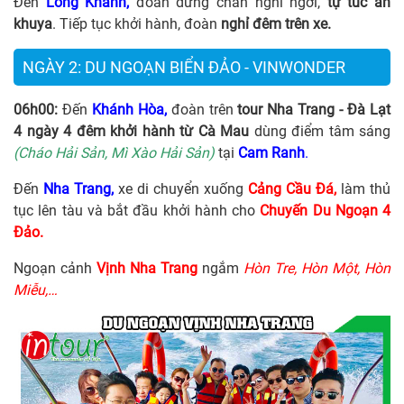
Đến
Long Khánh,
đoàn dừng chân nghỉ ngơi,
tự túc ăn
khuya
. Tiếp tục khởi hành, đoàn
nghỉ đêm trên xe.
NGÀY 2: DU NGOẠN BIỂN ĐẢO - VINWONDER
06h00:
Đến
Khánh Hòa,
đoàn trên
tour Nha Trang - Đà Lạt
4 ngày 4 đêm khởi hành từ Cà Mau
dùng điểm tâm sáng
(Cháo Hải Sản, Mì Xào Hải Sản)
tại
Cam Ranh
.
Đến
Nha Trang,
xe di chuyển xuống
Cảng Cầu Đá,
làm thủ
tục lên tàu và bắt đầu khởi hành cho
Chuyến Du Ngoạn 4
Đảo.
Ngoạn cảnh
Vịnh Nha Trang
ngắm
Hòn Tre, Hòn Một, Hòn
Miễu,…