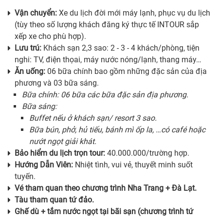
Vận chuyển:
Xe du lịch đời mới máy lạnh, phục vụ du lịch
(tùy theo số lượng khách đăng ký thực tế INTOUR sắp
xếp xe cho phù hợp).
Lưu trú:
Khách sạn 2,3 sao: 2 - 3 - 4 khách/phòng, tiện
nghi: TV, điện thọai, máy nước nóng/lạnh, thang máy…
Ăn uống:
06 bữa chính bao gồm những đặc sản của địa
phương và 03 bữa sáng.
Bữa chính: 06 bữa các bữa đặc sản địa phương.
Bữa sáng:
Buffet nếu ở khách sạn/ resort 3 sao.
Bữa bún, phở, hủ tiếu, bánh mì ốp la, …có café hoặc
nướt ngọt giải khát.
Bảo hiểm du lịch trọn tour:
40.000.000/trường hợp.
Hướng Dẫn Viên:
Nhiệt tình, vui vẻ, thuyết minh suốt
tuyến.
Vé tham quan theo chương trình Nha Trang + Đà Lạt.
Tàu tham quan tứ đảo.
Ghế dù + tắm nước ngọt tại bãi sạn (chương trình tứ