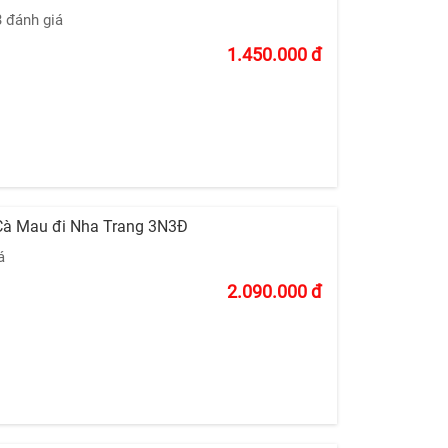
3 đánh giá
1.450.000
đ
Cà Mau đi Nha Trang 3N3Đ
á
2.090.000
đ