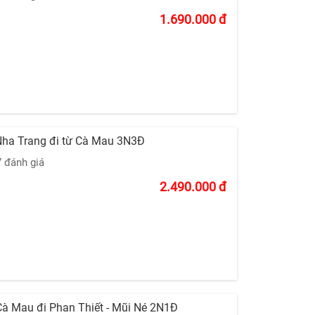
1.690.000
đ
 Nha Trang đi từ Cà Mau 3N3Đ
7 đánh giá
2.490.000
đ
Cà Mau đi Phan Thiết - Mũi Né 2N1Đ