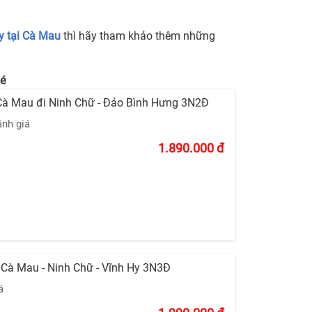
y tại Cà Mau
thì hãy tham khảo thêm những
é
Cà Mau đi Ninh Chữ - Đảo Bình Hưng 3N2Đ
ánh giá
1.890.000
đ
 Cà Mau - Ninh Chữ - Vĩnh Hy 3N3Đ
á