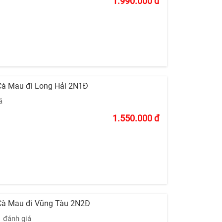
1.990.000
đ
Cà Mau đi Long Hải 2N1Đ
á
1.550.000
đ
Cà Mau đi Vũng Tàu 2N2Đ
1 đánh giá