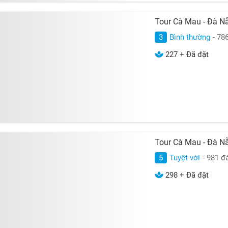
Tour Cà Mau - Đà Nẵ
3
Bình thường
- 78
227 + Đã đặt
Tour Cà Mau - Đà Nẵ
5
Tuyệt vời
- 981 đ
298 + Đã đặt