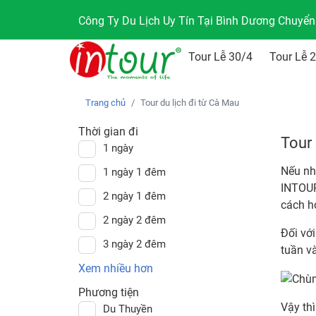
Công Ty Du Lịch Uy Tín Tại Bình Dương Chuyể
Tour Lễ 30/4
Tour Lễ 
Trang chủ
Tour du lịch đi từ Cà Mau
Thời gian đi
Tour 
1 ngày
Nếu nh
1 ngày 1 đêm
INTOUR
2 ngày 1 đêm
cách h
2 ngày 2 đêm
Đối vớ
3 ngày 2 đêm
tuần v
Xem nhiều hơn
Phương tiện
Vậy th
Du Thuyền