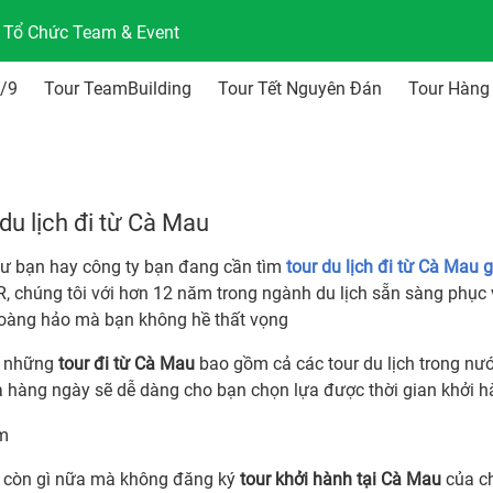
n Tổ Chức Team & Event
2/9
Tour TeamBuilding
Tour Tết Nguyên Đán
Tour Hàng
du lịch đi từ Cà Mau
ư bạn hay công ty bạn đang cần tìm
tour du lịch đi từ Cà Mau g
, chúng tôi với hơn 12 năm trong ngành du lịch sẵn sàng phục 
oàng hảo mà bạn không hề thất vọng
i những
tour đi từ Cà Mau
bao gồm cả các tour du lịch trong nư
à hàng ngày sẽ dễ dàng cho bạn chọn lựa được thời gian khởi h
ì còn gì nữa mà không đăng ký
tour khởi hành tại Cà Mau
của ch