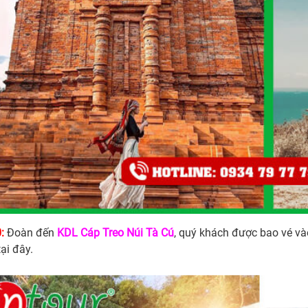
:
Đoàn đến
KDL Cáp Treo Núi Tà Cú
, quý khách được bao vé và
ại đây.