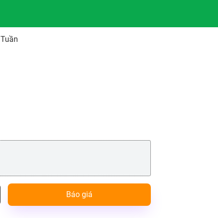
 Tuần
Báo giá