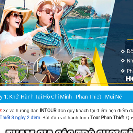
 1: Khởi Hành Tại Hồ Chí Minh - Phan Thiết - Mũi Né
:
Xe và hướng dẫn
INTOUR
đón quý khách tại điểm hẹn điểm d
Thiết 3 ngày 2 đêm
. Bắt đầu với hành trình
Tour Phan Thiết
. Qu