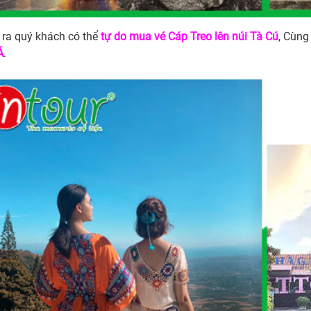
 ra quý khách có thể
tự do mua vé Cáp Treo lên núi Tà Cú
, Cùn
Á
.