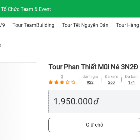
n Tổ Chức Team & Event
2/9
Tour TeamBuilding
Tour Tết Nguyên Đán
Tour Hàng
Đ
Tour Phan Thiết Mũi Né 3N2Đ
3
đánh giá
Đã xem
Đã bán
922
260
174
1.950.000
đ
Giữ chỗ