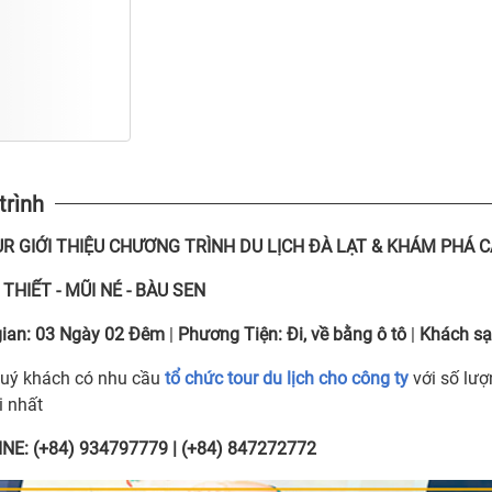
trình
UR
GIỚI THIỆU CHƯƠNG TRÌNH DU LỊCH ĐÀ LẠT & KHÁM PHÁ 
THIẾT - MŨI NÉ - BÀU SEN
ian:
03 Ngày 02 Đêm
|
Phương Tiện:
Đi, về bằng ô tô
|
Khách sạ
uý khách có nhu cầu
tổ chức tour du lịch cho công ty
với số lượ
i nhất
NE: (+84) 934797779 | (+84) 847272772