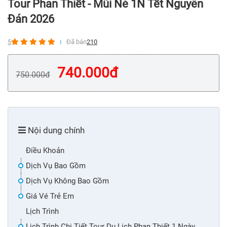
Tour Phan Thiết - Mũi Né 1N Tết Nguyên
Đán 2026
5
Đã bán
210
740.000
đ
750.000
đ
Nội dung chính
Điều Khoản
Dịch Vụ Bao Gồm
Dịch Vụ Không Bao Gồm
Giá Vé Trẻ Em
Lịch Trình
Lịch Trình Chi Tiết Tour Du Lịch Phan Thiết 1 Ngày