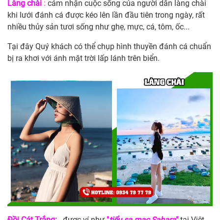
Làng chài
:
cảm nhận cuộc sống của người dân làng chài
khi lưới đánh cá được kéo lên lần đầu tiên trong ngày, rất
nhiều thủy sản tươi sống như ghẹ, mực, cá, tôm, ốc...
Tại đây Quý khách có thể chụp hình thuyền đánh cá chuẩn
bị ra khơi với ánh mặt trời lấp lánh trên biển.
Đồi Cát Trắng:
. được ví như
"
tiểu sa mạc Sahara
"
tại Việt