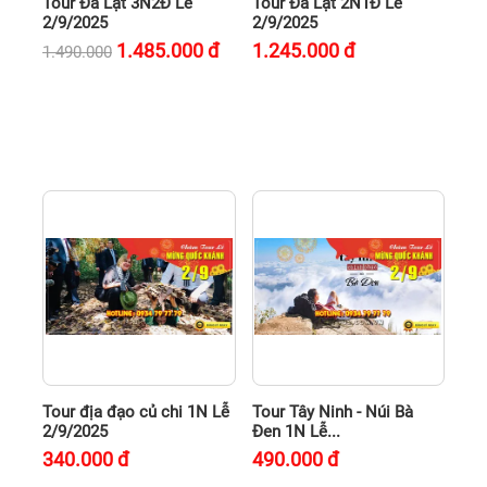
Tour Đà Lạt 3N2Đ Lễ
Tour Đà Lạt 2N1Đ Lễ
2/9/2025
2/9/2025
1.485.000
đ
1.245.000
đ
1.490.000
Tour địa đạo củ chi 1N Lễ
Tour Tây Ninh - Núi Bà
2/9/2025
Đen 1N Lễ...
340.000
đ
490.000
đ