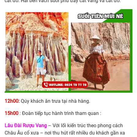
cát đỏ. Hai bên vách suối phủ đầy cát vàng và cát đỏ.
12h00:
Qúy khách ăn trưa tại nhà hàng.
15h00
:
Đoàn tiếp tục hành trình tham quan :
Lâu Đài Rượu Vang
– Với lối kiến trúc theo phong cách
Châu Âu cổ xưa – nơi thu hút rất nhiều du khách gần xa