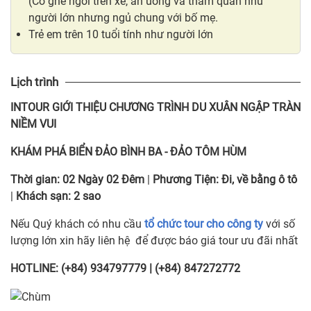
(Có ghế ngồi trên xe, ăn uống và tham quan như
người lớn nhưng ngủ chung với bố mẹ.
Trẻ em trên 10 tuổi tính như người lớn
Lịch trình
INTOUR
GIỚI THIỆU CHƯƠNG TRÌNH DU XUÂN NGẬP TRÀN
NIỀM VUI
KHÁM PHÁ BIỂN ĐẢO BÌNH BA - ĐẢO TÔM HÙM
Thời gian:
02 Ngày 02 Đêm
|
Phương Tiện:
Đi, về bằng ô tô
|
Khách sạn:
2 sao
Nếu Quý khách có nhu cầu
tổ chức tour cho công ty
với số
lượng lớn xin hãy liên hệ để được báo giá tour ưu đãi nhất
HOTLINE: (+84) 934797779 | (+84) 847272772