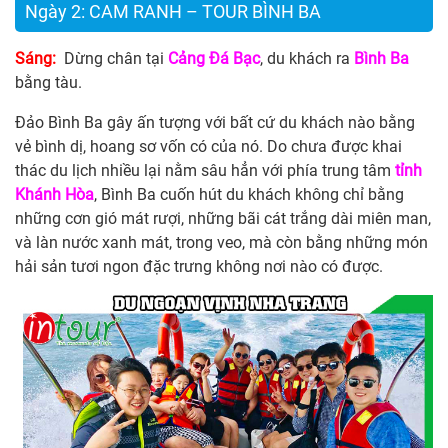
Ngày 2: CAM RANH – TOUR BÌNH BA
Sáng:
Dừng chân tại
Cảng Đá Bạc
, du khách ra
Bình Ba
bằng tàu.
Đảo Bình Ba gây ấn tượng với bất cứ du khách nào bằng
vẻ bình dị, hoang sơ vốn có của nó. Do chưa được khai
thác du lịch nhiều lại nằm sâu hẳn với phía trung tâm
tỉnh
Khánh Hòa
, Bình Ba cuốn hút du khách không chỉ bằng
những cơn gió mát rượi, những bãi cát trắng dài miên man,
và làn nước xanh mát, trong veo, mà còn bằng những món
hải sản tươi ngon đặc trưng không nơi nào có được.