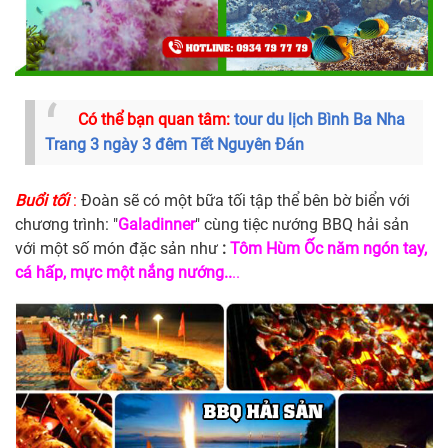
Có thể bạn quan tâm:
tour du lịch Bình Ba Nha
Trang 3 ngày 3 đêm Tết Nguyên Đán
Buổi tối
:
Đoàn sẽ có một bữa tối tập thể bên bờ biển với
chương trình: "
Galadinner
" cùng tiệc nướng BBQ hải sản
với một số món đặc sản như
:
Tôm Hùm Ốc năm ngón tay,
cá hấp, mực một nắng nướng..
..