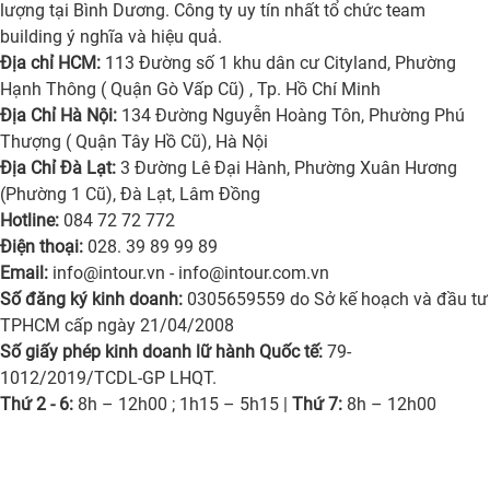
lượng tại Bình Dương. Công ty uy tín nhất tổ chức team
building ý nghĩa và hiệu quả.
Địa chỉ HCM:
113 Đường số 1 khu dân cư Cityland, Phường
Hạnh Thông ( Quận Gò Vấp Cũ) , Tp. Hồ Chí Minh
Địa Chỉ Hà Nội:
134 Đường Nguyễn Hoàng Tôn, Phường Phú
Thượng ( Quận Tây Hồ Cũ), Hà Nội
Địa Chỉ Đà Lạt:
3 Đường Lê Đại Hành, Phường Xuân Hương
(Phường 1 Cũ), Đà Lạt, Lâm Đồng
Hotline:
084 72 72 772
Điện thoại:
028. 39 89 99 89
Email:
info@intour.vn
-
info@intour.com.vn
Số đăng ký kinh doanh:
0305659559 do Sở kế hoạch và đầu tư
TPHCM cấp ngày 21/04/2008
Số giấy phép kinh doanh lữ hành Quốc tế:
79-
1012/2019/TCDL-GP LHQT.
Thứ 2 - 6:
8h – 12h00 ; 1h15 – 5h15 |
Thứ 7:
8h – 12h00