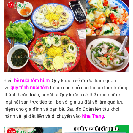
Đến
bè nuôi tôm hùm
, Quý khách sẽ được tham quan
về
quy trình nuôi tôm
từ lúc còn nhỏ cho tới lúc tôm trưởng
thành hoàn toàn, ngoài ra Quý khách có thể mua những
loại hải sản trực tiếp tại bè với giá ưu đãi về làm quà lưu
niệm cho gia đình và bạn bè. Sau đó Đoàn lên tàu khởi
hành về lại đất liền và di chuyển vào
Nha Trang
.