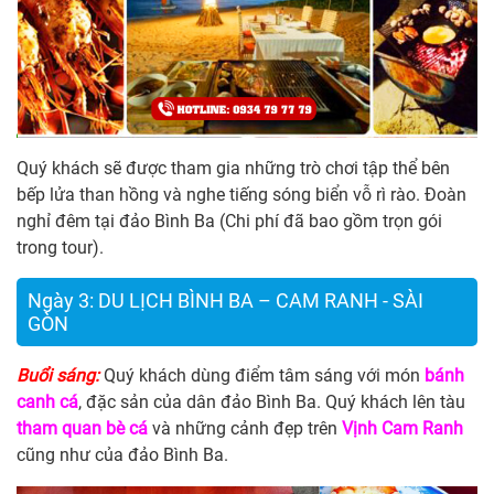
Quý khách sẽ được tham gia những trò chơi tập thể bên
bếp lửa than hồng và nghe tiếng sóng biển vỗ rì rào. Đoàn
nghỉ đêm tại đảo Bình Ba (Chi phí đã bao gồm trọn gói
trong tour).
Ngày 3: DU LỊCH BÌNH BA – CAM RANH - SÀI
GÒN
Buổi sáng:
Quý khách dùng điểm tâm sáng với món
bánh
canh cá
, đặc sản của dân đảo Bình Ba. Quý khách lên tàu
tham quan bè cá
và những cảnh đẹp trên
Vịnh Cam Ranh
cũng như của đảo Bình Ba.