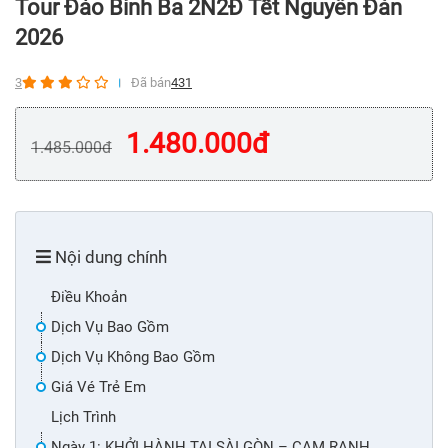
Tour Đảo Bình Ba 2N2Đ Tết Nguyên Đán
2026
3
Đã bán
431
1.480.000
đ
1.485.000
đ
Nội dung chính
Điều Khoản
Dịch Vụ Bao Gồm
Dịch Vụ Không Bao Gồm
Giá Vé Trẻ Em
Lịch Trình
Ngày 1: KHỞI HÀNH TẠI SÀI GÒN – CAM RANH