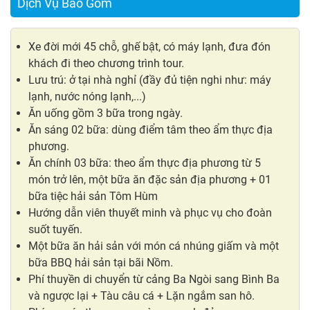
Dịch Vụ Bao Gồm
Xe đời mới 45 chỗ, ghế bật, có máy lạnh, đưa đón
khách đi theo chương trình tour.
Lưu trú: ở tại nhà nghỉ (đầy đủ tiện nghi như: máy
lạnh, nước nóng lạnh,...)
Ăn uống gồm 3 bữa trong ngày.
Ăn sáng 02 bữa: dùng điểm tâm theo ẩm thực địa
phương.
Ăn chính 03 bữa: theo ẩm thực địa phương từ 5
món trở lên, một bữa ăn đặc sản địa phương + 01
bữa tiệc hải sản Tôm Hùm
Hướng dẫn viên thuyết minh và phục vụ cho đoàn
suốt tuyến.
Một bữa ăn hải sản với món cá nhúng giấm và một
bữa BBQ hải sản tại bãi Nồm.
Phí thuyền di chuyển từ cảng Ba Ngòi sang Bình Ba
và ngược lại + Tàu câu cá + Lặn ngắm san hô.