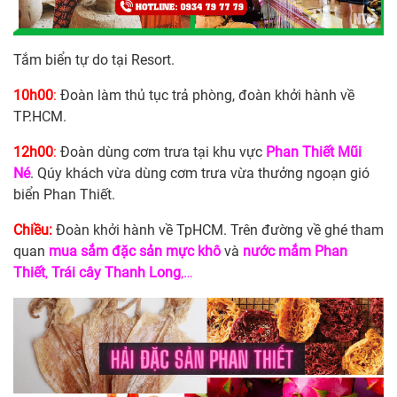
Tắm biển tự do tại Resort.
10h00
:
Đoàn làm thủ tục trả phòng, đoàn khởi hành về
TP.HCM.
12h00
:
Đoàn dùng cơm trưa tại khu vực
Phan Thiết Mũi
Né
. Qúy khách vừa dùng cơm trưa vừa thưởng ngoạn gió
biển Phan Thiết.
Chiều:
Đoàn khởi hành về TpHCM. Trên đường về ghé tham
quan
mua sắm đặc sản mực khô
và
nước mắm Phan
Thiết
,
Trái cây Thanh Long
,…