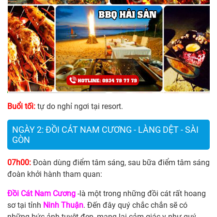
Buổi tối:
tự do nghỉ ngơi tại resort.
NGÀY 2: ĐỒI CÁT NAM CƯƠNG - LÀNG DỆT - SÀI
GÒN
07h00:
Đoàn dùng điểm tâm sáng, sau bữa điểm tâm sáng
đoàn khởi hành tham quan:
Đồi Cát Nam Cương
-là một trong những đồi cát rất hoang
sơ tại tỉnh
Ninh Thuận
. Đến đây quý chắc chắn sẽ có
những bức ảnh tuyệt đẹp, mang lại cảm giác y như quý