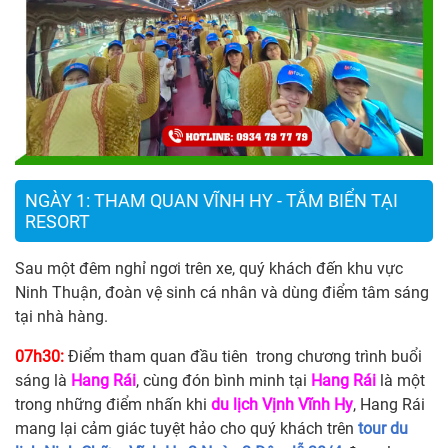
NGÀY 1: THAM QUAN VĨNH HY - TẮM BIỂN TẠI
RESORT
Sau một đêm nghỉ ngơi trên xe, quý khách đến khu vực
Ninh Thuận, đoàn vệ sinh cá nhân và dùng điểm tâm sáng
tại nhà hàng.
07h30:
Điểm tham quan đầu tiên trong chương trình buổi
sáng là
Hang Rái
, cùng đón bình minh tại
Hang Rái
là một
trong những điểm nhấn khi
du lịch Vịnh Vĩnh Hy
, Hang Rái
mang lại cảm giác tuyệt hảo cho quý khách trên
tour du