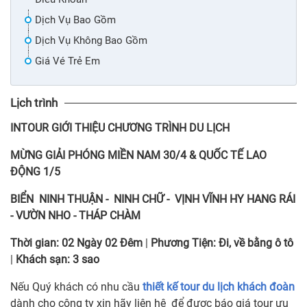
Dịch Vụ Bao Gồm
Dịch Vụ Không Bao Gồm
Giá Vé Trẻ Em
Lịch trình
INTOUR
GIỚI THIỆU CHƯƠNG TRÌNH DU LỊCH
MỪNG GIẢI PHÓNG MIỀN NAM 30/4 & QUỐC TẾ LAO
ĐỘNG 1/5
BIỂN NINH THUẬN - NINH CHỮ - VỊNH VĨNH HY HANG RÁI
- VƯỜN NHO - THÁP CHÀM
Thời gian:
02 Ngày 02 Đêm
|
Phương Tiện:
Đi, về bằng ô tô
|
Khách sạn:
3 sao
Nếu Quý khách có nhu cầu
thiết kế tour du lịch khách đoàn
dành cho công ty xin hãy liên hệ để được báo giá tour ưu