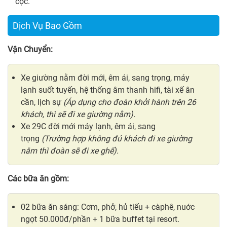
cọc.
Dịch Vụ Bao Gồm
Vận Chuyển:
Xe giường nằm đời mới, êm ái, sang trọng, máy
lạnh suốt tuyến, hệ thống âm thanh hifi, tài xế ân
cần, lịch sự
(Áp dụng cho đoàn khởi hành trên 26
khách, thì sẽ đi xe giường nằm).
Xe 29C đời mới máy lạnh, êm ái, sang
trọng
(Trường hợp không đủ khách đi xe giường
nằm thì đoàn sẽ đi xe ghế).
Các bữa ăn gồm:
02 bữa ăn sáng: Cơm, phở, hủ tiếu + càphê, nuớc
ngọt 50.000đ/phần + 1 bữa buffet tại resort.