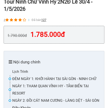
Tour Ninh Chữ Vĩnh Hy 2N2Đ Lễ 30/4 -
1/5/2026
4
Đã bán
127
1.785.000
đ
1.790.000
đ
Nội dung chính
Lịch Trình
ĐÊM NGÀY 1: KHỞI HÀNH TẠI SÀI GÒN - NINH CHỮ
NGÀY 1: THAM QUAN VĨNH HY - TẮM BIỂN TẠI
RESORT
NGÀY 2: ĐỒI CÁT NAM CƯƠNG - LÀNG DỆT - SÀI GÒN
Điều Khoản