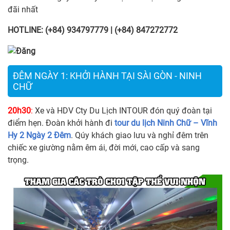
đãi nhất
HOTLINE: (+84) 934797779 | (+84) 847272772
ĐÊM NGÀY 1: KHỞI HÀNH TẠI SÀI GÒN - NINH
CHỮ
20h30
:
Xe và HDV Cty Du Lịch INTOUR đón quý đoàn tại
điểm hẹn. Đoàn khởi hành đi
tour du lịch Ninh Chữ – Vĩnh
Hy 2 Ngày 2 Đêm
. Qúy khách giao lưu và nghỉ đêm trên
chiếc xe giường nằm êm ái, đời mới, cao cấp và sang
trọng.