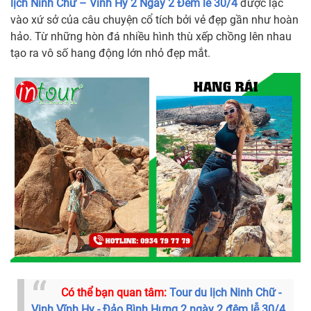
lịch Ninh Chữ – Vĩnh Hy 2 Ngày 2 Đêm lễ 30/4
được lạc
vào xứ sở của câu chuyện cổ tích bởi vẻ đẹp gần như hoàn
hảo. Từ những hòn đá nhiều hình thù xếp chồng lên nhau
tạo ra vô số hang động lớn nhỏ đẹp mắt.
Có thể bạn quan tâm:
Tour du lịch Ninh Chữ -
Vịnh Vĩnh Hy - Đảo Bình Hưng 2 ngày 2 đêm lễ 30/4