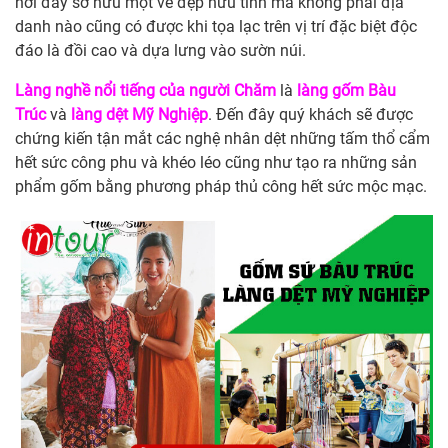
nơi đây sở hữu một vẻ đẹp hữu tình mà không phải địa
danh nào cũng có được khi tọa lạc trên vị trí đặc biệt độc
đáo là đồi cao và dựa lưng vào sườn núi.
Làng nghề nổi tiếng của người Chăm
là
làng gốm Bàu
Trúc
và
làng dệt Mỹ Nghiệp
. Đến đây quý khách sẽ được
chứng kiến tận mắt các nghệ nhân dệt những tấm thổ cẩm
hết sức công phu và khéo léo cũng như tạo ra những sản
phẩm gốm bằng phương pháp thủ công hết sức mộc mạc.