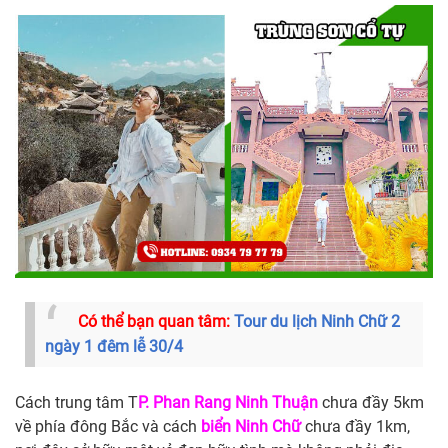
Có thể bạn quan tâm:
Tour du lịch Ninh Chữ 2
ngày 1 đêm lễ 30/4
Cách trung tâm T
P. Phan Rang Ninh Thuận
chưa đầy 5km
về phía đông Bắc và cách
biển Ninh Chữ
chưa đầy 1km,