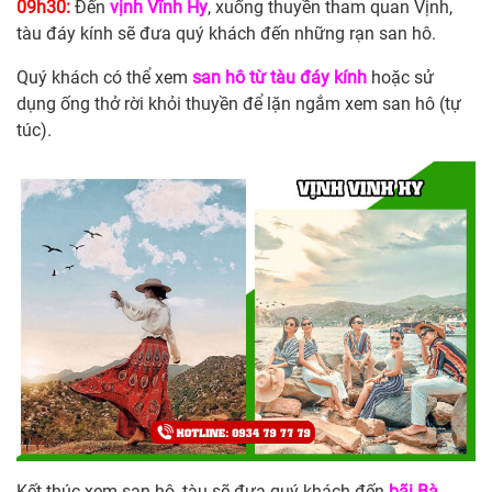
09h30:
Đến
vịnh Vĩnh Hy
, xuống thuyền tham quan Vịnh,
tàu đáy kính sẽ đưa quý khách đến những rạn san hô.
Quý khách có thể xem
san hô từ tàu đáy kính
hoặc sử
dụng ống thở rời khỏi thuyền để lặn ngắm xem san hô (tự
túc).
Kết thúc xem san hô, tàu sẽ đưa quý khách đến
bãi Bà