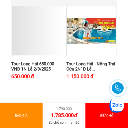
Tour Long Hải 650.000
Tour Long Hải - Nông Trại
VNĐ 1N Lễ 2/9/2025
Cừu 2N1Đ Lễ...
650.000
đ
1.150.000
đ
1.790.000
1.785.000
đ
BÁO GIÁ
GIỮ CHỖ
Số chỗ còn nhận 20