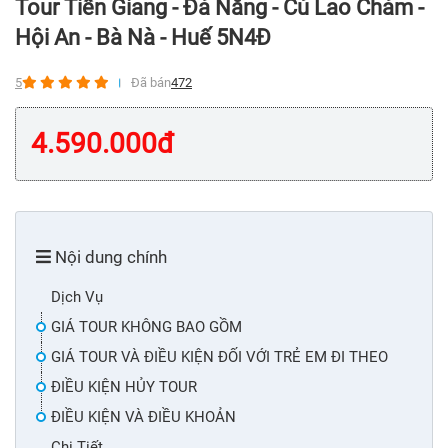
Tour Tiền Giang - Đà Nẵng - Cù Lao Chàm -
Hội An - Bà Nà - Huế 5N4Đ
5
Đã bán
472
4.590.000
đ
Nội dung chính
Dịch Vụ
GIÁ TOUR KHÔNG BAO GỒM
GIÁ TOUR VÀ ĐIỀU KIỆN ĐỐI VỚI TRẺ EM ĐI THEO
ĐIỀU KIỆN HỦY TOUR
ĐIỀU KIỆN VÀ ĐIỀU KHOẢN
Chi Tiết