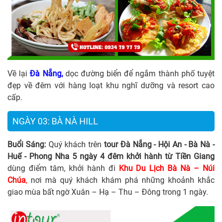
Về lại
Đà Nẵng,
dọc đường biển để ngắm thành phố tuyệt
đẹp về đêm với hàng loạt khu nghĩ dưỡng và resort cao
cấp.
NGÀY 03: BÀ NÀ HILL
Buổi Sáng:
Quý khách trên
tour Đà Nẵng - Hội An - Bà Nà -
Huế - Phong Nha 5 ngày 4 đêm khởi hành từ Tiền Giang
dùng điểm tâm, khởi hành đi
Khu Du Lịch Bà Nà – Núi
Chúa
,
nơi mà quý khách khám phá những khoảnh khắc
giao mùa bất ngờ Xuân – Hạ – Thu – Đông trong 1 ngày.