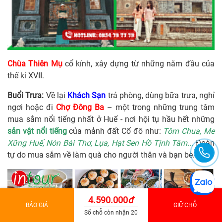
Chùa Thiên Mụ
cổ kính, xây dựng từ những năm đầu của
thế kỉ XVII.
Buổi Trưa:
Về lại
Khách Sạn
trả phòng, dùng bữa trưa, nghỉ
ngơi hoặc đi
Chợ Đông Ba
– một trong những trung tâm
mua sắm nổi tiếng nhất ở Huế - nơi hội tụ hầu hết những
sản vật nổi tiếng
của mảnh đất Cố đô như:
Tôm Chua, Me
Xững Huế, Nón Bài Thơ, Lụa, Hạt Sen Hồ Tịnh Tâm...
Đoàn
tự do mua sắm về làm quà cho người thân và bạn bè.
4.590.000
đ
BÁO GIÁ
GIỮ CHỖ
Số chỗ còn nhận 20