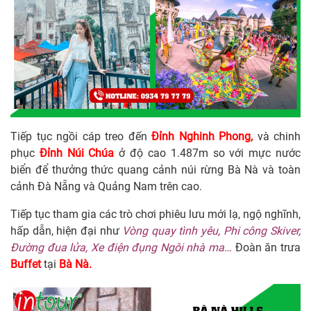
Tiếp tục ngồi cáp treo đến
Đỉnh Nghinh Phong,
và chinh
phục
Đỉnh Núi Chúa
ở độ cao 1.487m so với mực nước
biển để thưởng thức quang cảnh núi rừng Bà Nà và toàn
cảnh Đà Nẵng và Quảng Nam trên cao.
Tiếp tục tham gia các trò chơi phiêu lưu mới lạ, ngộ nghĩnh,
hấp dẫn, hiện đại như
Vòng quay tình yêu, Phi công Skiver,
Đường đua lửa, Xe điện đụng Ngôi nhà ma…
Đoàn ăn trưa
Buffet
tại
Bà Nà.