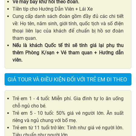
Vé máy bay khứ hồi theo đoàn.
Tiền típ cho Hướng Dẫn Viên + Lái Xe
Cung cấp danh sách đoàn gồm đầy đủ các chi tiết
về: Họ tên, năm sinh, giới tính, quốc tịch và số điện
thoại liên lạc của khách để chuẩn bị hồ sơ đoàn
tham quan.
Nếu là khách Quốc tế thì sẽ tính giá lại phụ thu
thêm Phòng K/sạn + Vé tham quan + Hướng dẫn
viên.
GIÁ TOUR VÀ ĐIỀU KIỆN ĐỐI VỚI TRẺ EM ĐI THEO
Trẻ em 1 - 4 tuổi: Miễn phí. Gia đình tự lo ăn uống
chỗ ngủ cho bé.
Trẻ em 5 - 10 tuổi: 50% giá vé người lớn. Ăn suất
riêng và ngủ chung với bố mẹ.
Trẻ em từ 11 tuổi trở lên: Tính như giá vé người lớn.
Tiêu chuẩn như người lớn.