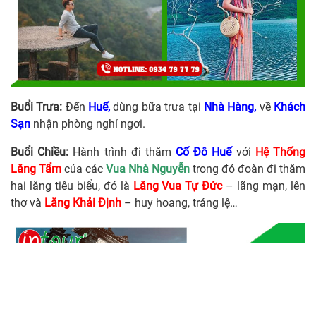
Buổi Trưa:
Đến
Huế,
dùng bữa trưa tại
Nhà Hàng,
về
Khách
Sạn
nhận phòng nghỉ ngơi.
Buổi Chiều:
Hành trình đi thăm
Cố Đô Huế
với
Hệ Thống
Lăng Tẩm
của các
Vua Nhà Nguyễn
trong đó đoàn đi thăm
hai lăng tiêu biểu, đó là
Lăng Vua Tự Đức
– lãng mạn, lên
thơ và
Lăng Khải Định
– huy hoang, tráng lệ…