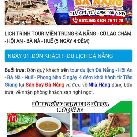
LỊCH TRÌNH
TOUR
MIỀN TRUNG ĐÀ NẴNG - CÙ LAO CHÀM
- HỘI AN - BÀ NÀ - HUẾ
(5 NGÀY 4 ĐÊM)
NGÀY 01: ĐÓN KHÁCH - DU LỊCH ĐÀ NẴNG
Buổi trưa:
Đón quý khách trên
tour du lịch Đà Nẵng - Hội An
- Bà Nà - Huế - Phong Nha 5 ngày 4 đêm khởi hành từ Tiền
Giang
tại
Sân Bay Đà Nẵng
và đưa về
Nhà Hàng
dùng bữa
trưa, về nhận phòng khách sạn nghỉ ngơi.