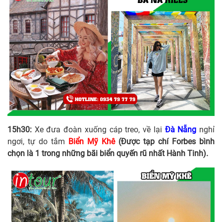
15h30:
Xe đưa đoàn xuống cáp treo, về lại
Đà Nẵng
nghỉ
ngơi, tự do tắm
Biển Mỹ Khê
(Được tạp chí Forbes bình
chọn là 1 trong những bãi biển quyến rũ nhất Hành Tinh).