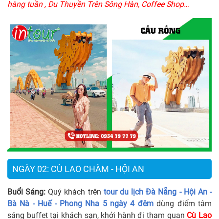
hàng tuần , Du Thuyền Trên Sông Hàn, Coffee Shop…
NGÀY 02: CÙ LAO CHÀM - HỘI AN
Buổi Sáng:
Quý khách trên
tour du lịch Đà Nẵng - Hội An -
Bà Nà - Huế - Phong Nha 5 ngày 4 đêm
dùng điểm tâm
sáng buffet tại khách sạn, khởi hành đi tham quan
Cù Lao