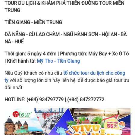
TOUR DU LỊCH & KHÁM PHÁ THIÊN ĐƯỜNG
TOUR MIỀN
TRUNG
TIỀN GIANG - MIỀN TRUNG
ĐÀ NẲNG - CÙ LAO CHÀM - NGŨ HÀNH SƠN - HỘI AN - BÀ
NÀ - HUẾ
Thời gian:
5 ngày 4 đêm
| Phương tiện:
Máy Bay + Xe Ô Tô
| Khởi hành từ:
Mỹ Tho - Tiền Giang
Nếu Quý Khách có nhu cầu
tổ chức tour du lịch cho công
ty
với số lượng lớn xin hãy liên hệ để được báo giá tour ưu
đãi nhất
HOTLINE: (+84) 934797779 | (+84) 847272772