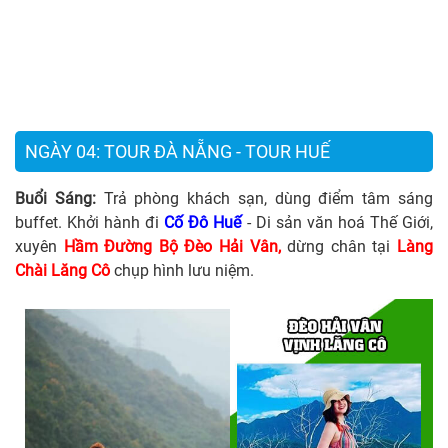
NGÀY 04: TOUR ĐÀ NẴNG - TOUR HUẾ
Buổi Sáng:
Trả phòng khách sạn, dùng điểm tâm sáng
buffet. Khởi hành đi
Cố Đô Huế
- Di sản văn hoá Thế Giới,
xuyên
Hầm Đường Bộ Đèo
Hải Vân,
dừng chân tại
Làng
Chài
Lăng Cô
chụp hình lưu niệm.