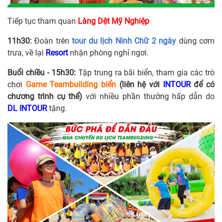
Tiếp tục tham quan
Làng Dệt Mỹ Nghiệp
11h30:
Đoàn trên
tour du lịch Ninh Chữ 2 ngày
dùng cơm
trưa, về lại
Resort
nhận phòng nghỉ ngơi.
Buổi chiều - 15h30:
Tập trung ra bãi biển, tham gia các trò
chơi
Game Teambuilding biển
(liên hệ với
INTOUR
để có
chương trình cụ thể)
với nhiều phần thưởng hấp dẫn do
DL INTOUR
tặng.