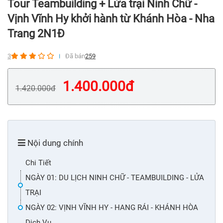
Tour Teambuilding + Lửa trại Ninh Chữ -
Vịnh Vĩnh Hy khởi hành từ Khánh Hòa - Nha
Trang 2N1Đ
3
Đã bán
259
1.400.000
đ
1.420.000
đ
Nội dung chính
Chi Tiết
NGÀY 01: DU LỊCH NINH CHỮ - TEAMBUILDING - LỬA
TRẠI
NGÀY 02: VỊNH VĨNH HY - HANG RÁI - KHÁNH HÒA
Dịch Vụ