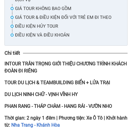
GIÁ TOUR KHÔNG BAO GỒM
GIÁ TOUR & ĐIỀU KIỆN ĐỐI VỚI TRẺ EM ĐI THEO
ĐIỀU KIỆN HỦY TOUR
ĐIỀU KIỆN VÀ ĐIỀU KHOẢN
Chi tiết
INTOUR TRÂN TRỌNG GIỚI THIỆU CHƯƠNG TRÌNH KHÁCH
ĐOÀN ĐI RIÊNG
TOUR DU LỊCH & TEAMBUILDING BIỂN + LỬA TRẠI
DU LỊCH NINH CHỮ - VỊNH VĨNH HY
PHAN RANG - THÁP CHÀM - HANG RÁI - VƯỜN NHO
Thời gian:
2 ngày 1 đêm
| Phương tiện:
Xe Ô Tô
| Khởi hành
từ:
Nha Trang - Khánh Hòa