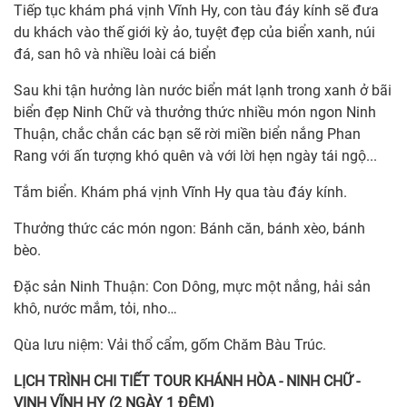
Tiếp tục khám phá vịnh Vĩnh Hy, con tàu đáy kính sẽ đưa
du khách vào thế giới kỳ ảo, tuyệt đẹp của biển xanh, núi
đá, san hô và nhiều loài cá biển
Sau khi tận hưởng làn nước biển mát lạnh trong xanh ở bãi
biển đẹp Ninh Chữ và thưởng thức nhiều món ngon Ninh
Thuận, chắc chắn các bạn sẽ rời miền biển nắng Phan
Rang với ấn tượng khó quên và với lời hẹn ngày tái ngộ...
Tắm biển. Khám phá vịnh Vĩnh Hy qua tàu đáy kính.
Thưởng thức các món ngon: Bánh căn, bánh xèo, bánh
bèo.
Đặc sản Ninh Thuận: Con Dông, mực một nắng, hải sản
khô, nước mắm, tỏi, nho…
Qùa lưu niệm: Vải thổ cẩm, gốm Chăm Bàu Trúc.
LỊCH TRÌNH CHI TIẾT
T
OUR
KHÁNH HÒA - NINH CHỮ -
VỊNH VĨNH HY (2 NGÀY 1 ĐÊM)