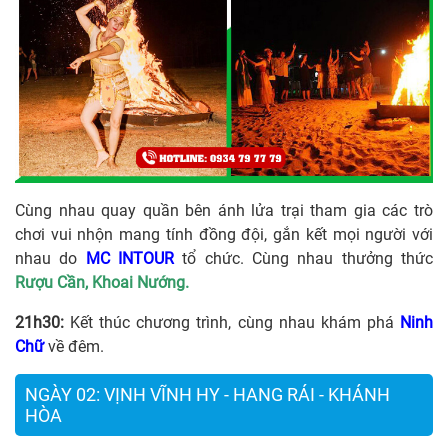
Cùng nhau quay quần bên ánh lửa trại tham gia các trò
chơi vui nhộn mang tính đồng đội, gắn kết mọi người với
nhau do
MC INTOUR
tổ chức. Cùng nhau thưởng thức
Rượu Cần, Khoai Nướng.
21h30:
Kết thúc chương trình, cùng nhau khám phá
Ninh
Chữ
về đêm.
NGÀY 02: VỊNH VĨNH HY - HANG RÁI - KHÁNH
HÒA