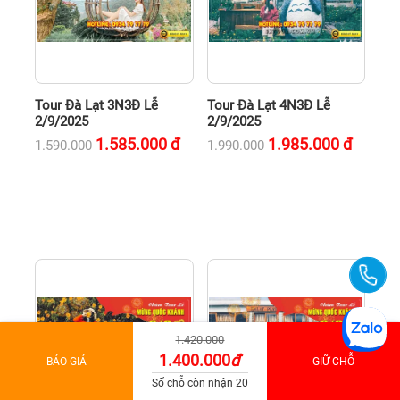
Tour Đà Lạt 3N3Đ Lễ
Tour Đà Lạt 4N3Đ Lễ
2/9/2025
2/9/2025
1.585.000
đ
1.985.000
đ
1.590.000
1.990.000
1.420.000
1.400.000
đ
BÁO GIÁ
GIỮ CHỖ
Số chỗ còn nhận 20