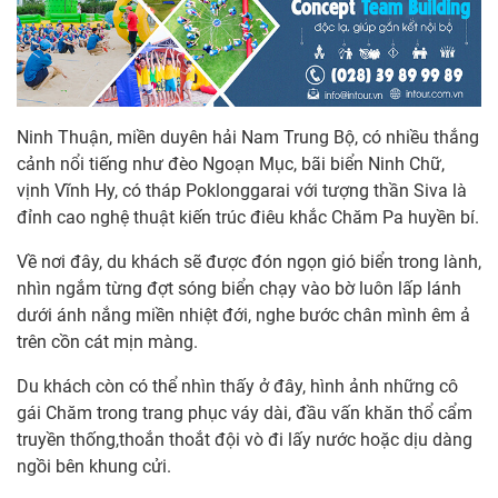
Ninh Thuận, miền duyên hải Nam Trung Bộ, có nhiều thắng
cảnh nổi tiếng như đèo Ngoạn Mục, bãi biển Ninh Chữ,
vịnh Vĩnh Hy, có tháp Poklonggarai với tượng thần Siva là
đỉnh cao nghệ thuật kiến trúc điêu khắc Chăm Pa huyền bí.
Về nơi đây, du khách sẽ được đón ngọn gió biển trong lành,
nhìn ngắm từng đợt sóng biển chạy vào bờ luôn lấp lánh
dưới ánh nắng miền nhiệt đới, nghe bước chân mình êm ả
trên cồn cát mịn màng.
Du khách còn có thể nhìn thấy ở đây, hình ảnh những cô
gái Chăm trong trang phục váy dài, đầu vấn khăn thổ cẩm
truyền thống,thoắn thoắt đội vò đi lấy nước hoặc dịu dàng
ngồi bên khung cửi.