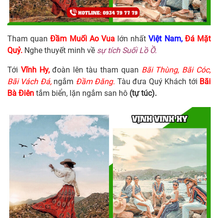
Tham quan
Đầm Muối Ao Vua
lớn nhất
Việt Nam,
Đá Mặt
Quỷ.
Nghe thuyết minh về
sự tích Suối Lồ Ồ.
Tới
Vĩnh Hy,
đoàn lên tàu tham quan
Bãi Thùng, Bãi Cóc,
Bãi Vách Đá,
ngắm
Đầm Đăng.
Tàu đưa Quý Khách tới
Bãi
Bà Điên
tắm biển, lặn ngắm san hô
(tự túc).