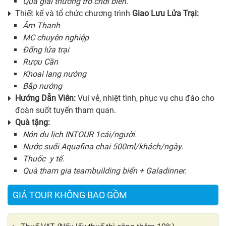
Quà giải thưởng trò chơi biển.
Thiết kế và tổ chức chương trình
Giao Lưu Lửa Trại:
Âm Thanh
MC chuyên nghiệp
Đống lửa trại
Rượu Cần
Khoai lang nướng
Bắp nướng
Hướng Dẫn Viên:
Vui vẻ, nhiệt tình, phục vụ chu đáo cho
đoàn suốt tuyến tham quan.
Quà tặng:
Nón du lịch INTOUR 1cái/người.
Nước suối Aquafina chai 500ml/khách/ngày.
Thuốc y tế.
Quà tham gia teambuilding biển + Galadinner.
GIÁ TOUR KHÔNG BAO GỒM