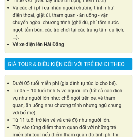
Thuế VAT (Nếu lấy thuế thì cộng thêm 10%)
Và các chi phí cá nhân ngoài chương trình như:
điện thọai, giặt ủi, tham quan - ăn uống - vận
chuyển ngòai chương trình (ghế dù, phí tắm nước
ngọt, tắm bùn, các trò chơi tại các trung tâm du lịch,
…).
Vé xe điện lên Hải Đăng
GIÁ TOUR & ĐIỀU KIỆN ĐỐI VỚI TRẺ EM ĐI THEO
Dưới 05 tuổi miễn phí (gia đình tự túc lo cho bé).
Từ 05 – 10 tuổi tính ½ vé người lớn (tất cả các dịch
vụ như người lớn như: chỗ ngồi trên xe, vé tham
quan, ăn uống như chương trình nhưng ngủ chung
với bố mẹ).
Từ 11 tuổi trở lên vé và chế độ như người lớn.
Tùy vào từng điểm tham quan đối với những trẻ
miễn phí tour nếu điểm tham quan đó tính phí thì