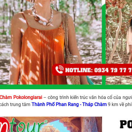
Chàm Pokolongiarai
– công trình kiến trúc văn hóa cổ của ng
cách trung tâm
Thành Phố Phan Rang - Tháp Chàm
9 km về phí