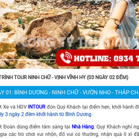
 TRÌNH
TOUR
NINH CHỮ - VỊNH VĨNH HY
(03 NGÀY 02 ĐÊM)
Y 01: BÌNH DƯƠNG - NINH CHỮ - VƯỜN NHO - THÁP 
:
Xe và HDV
INTOUR
đón Quý Khách tại điểm hẹn, khởi hành đ
Hy 3 ngày 2 đêm khởi hành từ Bình Dương
0:
Đoàn dùng điểm tâm sáng tại
Nhà Hàng
.
Quý Khách nghỉ ngơi,
ia các trò chơi vui nhộn, đố vui có thưởng, nhận quà lì xi