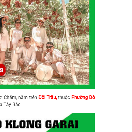
ười Chăm, nằm trên
Đồi Trầu,
thuộc
Phường Đô
a Tây Bắc.