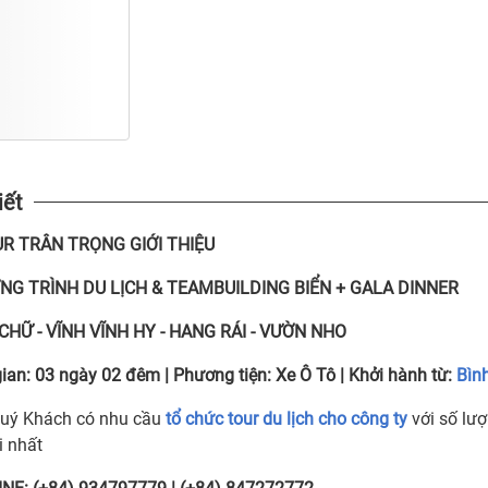
iết
UR
TRÂN TRỌNG GIỚI THIỆU
G TRÌNH DU LỊCH & TEAMBUILDING BIỂN + GALA DINNER
CHỮ - VĨNH VĨNH HY
- HANG RÁI - VƯỜN NHO
gian:
03 ngày 02 đêm
| Phương tiện:
Xe Ô Tô
| Khởi hành từ:
Bìn
uý Khách có nhu cầu
tổ chức tour du lịch cho công ty
với số lượ
i nhất