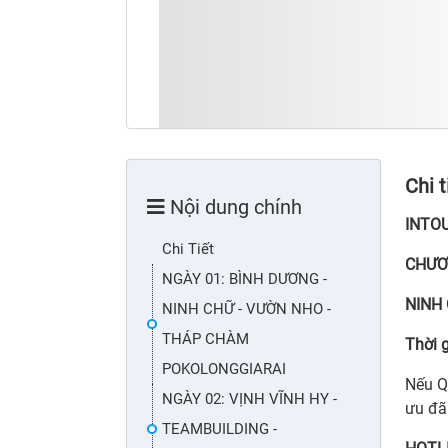
Chi t
Nội dung chính
INTO
Chi Tiết
CHƯƠN
NGÀY 01: BÌNH DƯƠNG -
NINH 
NINH CHỮ - VƯỜN NHO -
THÁP CHÀM
Thời 
POKOLONGGIARAI
Nếu Q
NGÀY 02: VỊNH VĨNH HY -
ưu đã
TEAMBUILDING -