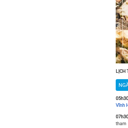
LỊCH
NGÀ
05h30
Vĩnh 
07h3
tham g