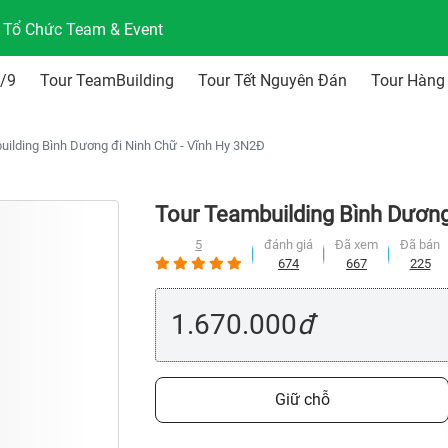
n Tổ Chức Team & Event
2/9
Tour TeamBuilding
Tour Tết Nguyên Đán
Tour Hàng
uilding Bình Dương đi Ninh Chữ - Vĩnh Hy 3N2Đ
Tour Teambuilding Bình Dương
5
đánh giá
Đã xem
Đã bán
674
667
225
1.670.000
đ
Giữ chỗ