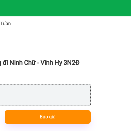
 Tuần
 đi Ninh Chữ - Vĩnh Hy 3N2Đ
Báo giá