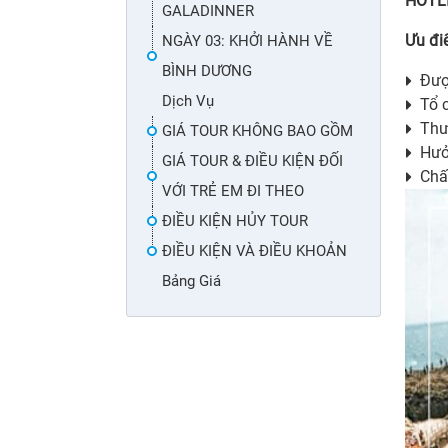
HOTLI
GALADINNER
Ưu đi
NGÀY 03: KHỞI HÀNH VỀ
BÌNH DƯƠNG
Đượ
Dịch Vụ
Tổ 
Thư
GIÁ TOUR KHÔNG BAO GỒM
Hưở
GIÁ TOUR & ĐIỀU KIỆN ĐỐI
Chấ
VỚI TRẺ EM ĐI THEO
ĐIỀU KIỆN HỦY TOUR
ĐIỀU KIỆN VÀ ĐIỀU KHOẢN
Bảng Giá