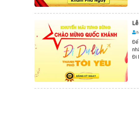
Lễ
I
Để 
nh
Đi