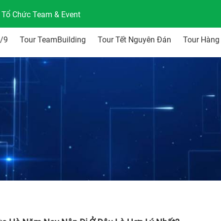
n Tổ Chức Team & Event
2/9
Tour TeamBuilding
Tour Tết Nguyên Đán
Tour Hàng