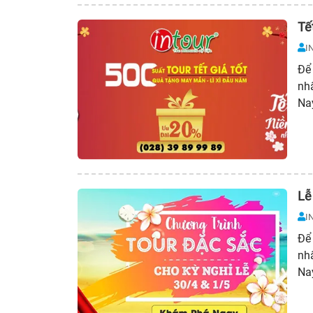
Tế
I
Để 
nh
Na
Lễ
I
Để 
nhấ
Na
qu