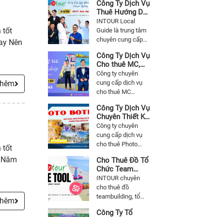
Công Ty Dịch Vụ
Thuê Hướng Dẫn
Viên Du Lịch
INTOUR Local
Chuyên Nghiệp
 tốt
Guide là trung tâm
Tại Bình Dương
chuyên cung cấp
Nay Nên
dịch vụ cho thuê
Công Ty Dịch Vụ
hướng dẫn viên du
Cho thuê MC,
lịch trong nước,
Cung Cấp MC
Công ty chuyên
ngoài nước,
Chuyên Nghiệp
thêm
cung cấp dịch vụ
inbound, outbound,
Uy Tín Tại Bình
cho thuê MC
chuyên nghiệp, tất
Dương
chuyên nghiệp tại
cả hướng dẫn viên
Công Ty Dịch Vụ
Bình Dương là dịch
đều có thẻ hành
Chuyên Thiết Kế
vụ MC bao gồm
nghề tại Bình
Và Thi Công
Công ty chuyên
những người dẫn
Dương.
Photo Booth Sự
cung cấp dịch vụ
chương trình
Kiện Tại Bình
cho thuê Photo
 tốt
chuyên nghiệp. Cho
Dương
Booth sự kiện
thuê MC Team
h Năm
Cho Thuê Đồ Tổ
chuyên nghiệp tại
Building, MC Lửa
Chức Team
Bình Dương là dịch
Trại, MC Gala
Building - Sự
INTOUR chuyên
vụ Photo Booth bao
Dinner..toàn quốc.
Kiện Bình Dương
cho thuê đồ
gồm thiết kế, thi
Tổng đài hỗ trợ tư
teambuilding, tổ
công các hạng mục
thêm
vấn miễn phí 084 72
chức sự kiện giá
của Photo Booth với
72 772
Công Ty Tổ
tốt, sản phẩm đa