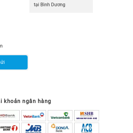
tại Bình Dương
ạn
ửi
i khoản ngân hàng