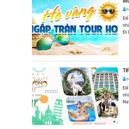
Mù
I
Để 
nh
Đi
Tế
I
Để 
nhấ
Na