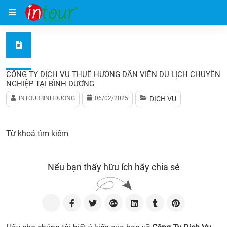
Trang chủ
Dịch vụ
Công Ty Dịch Vụ Thuê Hướng Dẫn Vi
CÔNG TY DỊCH VỤ THUÊ HƯỚNG DẪN VIÊN DU LỊCH CHUYÊN
NGHIỆP TẠI BÌNH DƯƠNG
INTOURBINHDUONG
06/02/2025
DỊCH VỤ
Từ khoá tìm kiếm
Nếu bạn thấy hữu ích hãy chia sẻ