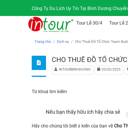
Công Ty Du Lịch Uy Tín Tại Bình Dương Chuyể
Tour Lễ 30/4
Tour Lễ 
Trang chủ
Dịch vụ
Cho Thuê Đồ Tổ Chức Team Build
CHO THUÊ ĐỒ TỔ CHỨC 
INTOURBINHDUONG
03/02/2025
Từ khoá tìm kiếm
Nếu bạn thấy hữu ích hãy chia sẻ
Hãy cho chúng tôi biết ý kiến của bạn về
Cho Th