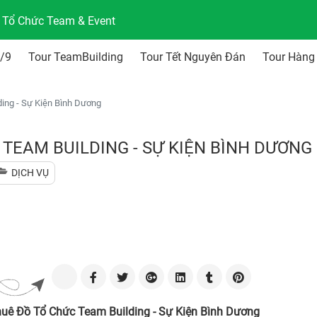
n Tổ Chức Team & Event
2/9
Tour TeamBuilding
Tour Tết Nguyên Đán
Tour Hàng
ing - Sự Kiện Bình Dương
TEAM BUILDING - SỰ KIỆN BÌNH DƯƠNG
DỊCH VỤ
uê Đồ Tổ Chức Team Building - Sự Kiện Bình Dương