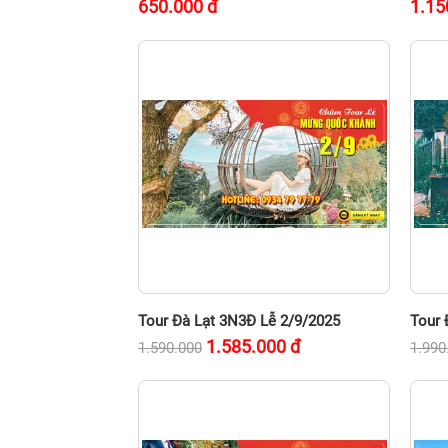
650.000
đ
1.15
Tour Đà Lạt 3N3Đ Lễ 2/9/2025
Tour 
1.585.000
đ
1.590.000
1.990