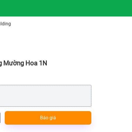
lding
ng Mường Hoa 1N
Báo giá