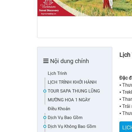
Lịch
Nội dung chính
Lịch Trình
Đặc đ
LỊCH TRÌNH KHỞI HÀNH
⦁ Thưở
TOUR SAPA THUNG LŨNG
⦁ Tre
⦁ Tha
MƯỜNG HOA 1 NGÀY
⦁ Trả
Điều Khoản
⦁ Thư
Dịch Vụ Bao Gồm
Dịch Vụ Không Bao Gồm
LỊC