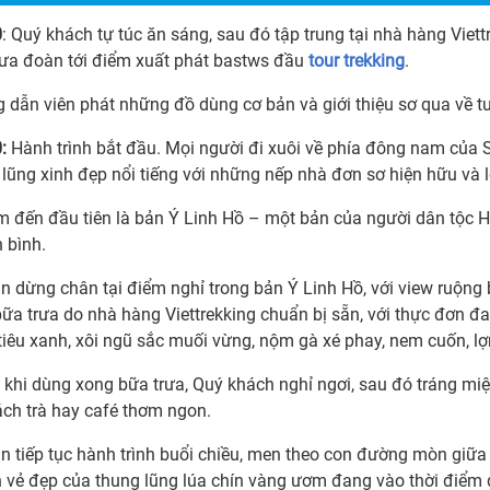
0
: Quý khách tự túc ăn sáng, sau đó tập trung tại nhà hàng Viett
đưa đoàn tới điểm xuất phát bastws đầu
tour trekking
.
 dẫn viên phát những đồ dùng cơ bản và giới thiệu sơ qua về 
:
Hành trình bắt đầu. Mọi người đi xuôi về phía đông nam của 
lũng xinh đẹp nổi tiếng với những nếp nhà đơn sơ hiện hữu và l
m đến đầu tiên là bản Ý Linh Hồ – một bản của người dân tộc 
 bình.
 dừng chân tại điểm nghỉ trong bản Ý Linh Hồ, với view ruộn
bữa trưa do nhà hàng Viettrekking chuẩn bị sẵn, với thực đơn 
tiêu xanh, xôi ngũ sắc muối vừng, nộm gà xé phay, nem cuốn, l
 khi dùng xong bữa trưa, Quý khách nghỉ ngơi, sau đó tráng m
ách trà hay café thơm ngon.
 tiếp tục hành trình buổi chiều, men theo con đường mòn giữa n
vẻ đẹp của thung lũng lúa chín vàng ươm đang vào thời điểm đ