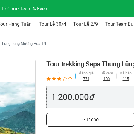
n Tổ Chức Team & Event
Tour Hàng Tuần
Tour Lễ 30/4
Tour Lễ 2/9
Tour TeamBui
a Thung Lũng Mường Hoa 1N
Tour trekking Sapa Thung Lũ
3
đánh giá
Đã xem
Đã bán
771
100
115
1.200.000
đ
Giữ chỗ