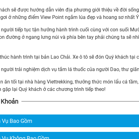
hách sẽ được hướng dẫn viên địa phương giới thiệu về đời sống 
ngơi ở những điểm View Point ngắm lúa đẹp và hoang sơ nhất Ý 
 người tiếp tục tận hưởng hành trình cuối cùng với con suối M
Con đường ở ngang lưng núi và phía bên tay phải chúng ta sẽ n
thúc hành trình tại bản Lao Chải. Xe ô tô sẽ đón Quý khách tại
người trải nghiệm dịch vụ tắm lá thuốc của người Dao, thư giãn
 ăn tối tại nhà hàng Viettrekking, thưởng thức món lẩu cá tầm, 
 gặp lại Quý khách ở các chương trình tiếp theo!
 Khoản
h Vụ Bao Gồm
h Vụ Không Bao Gồm