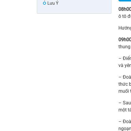
Lưu Ý
08h0
ô tô 
Hướng
09h00
thung 
– Điể
và yên
– Đoàn
thức 
muối 
– Sau
một t
– Đoàn
ngoạn 