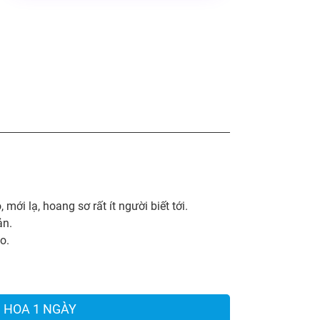
mới lạ, hoang sơ rất ít người biết tới.
ản.
o.
 HOA 1 NGÀY