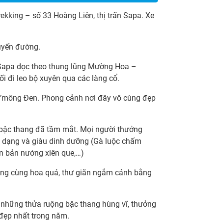
rekking – số 33 Hoàng Liên, thị trấn Sapa. Xe
tuyến đường.
Sapa dọc theo thung lũng Mường Hoa –
ối đi leo bộ xuyên qua các làng cổ.
H’mông Đen. Phong cảnh nơi đây vô cùng đẹp
g bậc thang đã tầm mắt. Mọi người thưởng
đa dạng và giàu dinh dưỡng (Gà luộc chấm
ợn bản nướng xiên que,…)
iệng cùng hoa quả, thư giãn ngắm cảnh bằng
hững thửa ruộng bậc thang hùng vĩ, thưởng
ẹp nhất trong năm.