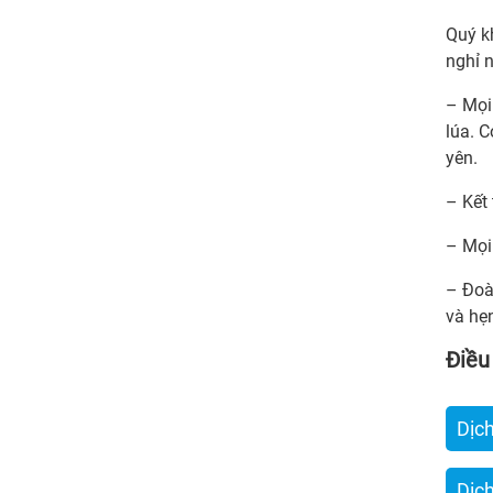
Quý k
nghỉ 
– Mọi
lúa. 
yên.
– Kết 
– Mọi 
– Đoàn
và hẹn
Điều
Dịc
Dịc