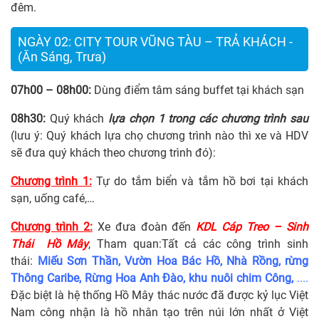
đêm.
NGÀY 02: CITY TOUR VŨNG TÀU – TRẢ KHÁCH -
(Ăn Sáng, Trưa)
07h00 – 08h00:
Dùng điểm tâm sáng buffet tại khách sạn
08h30:
Quý khách
lựa chọn 1 trong các chương trình sau
(lưu ý: Quý khách lựa chọ chương trình nào thì xe và HDV
sẽ đưa quý khách theo chương trình đó):
Chương trình 1:
Tự do tắm biển và tắm hồ bơi tại khách
sạn, uống café,…
Chương trình 2:
Xe đưa đoàn đến
KDL Cáp Treo – Sinh
Thái Hồ Mây
, Tham quan:Tất cả các công trình sinh
thái:
Miếu Sơn Thần, Vườn Hoa Bác Hồ, Nhà Rồng, rừng
Thông Caribe, Rừng Hoa Anh Đào, khu nuôi chim Công,
....
Đặc biệt là hệ thống Hồ Mây thác nước đã được kỷ lục Việt
Nam công nhận là hồ nhân tạo trên núi lớn nhất ở Việt