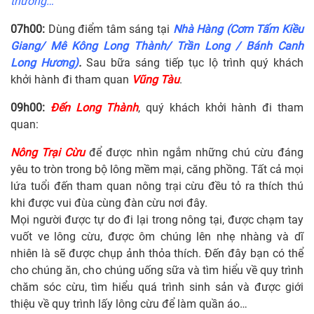
thưởng…
07h00:
Dùng điểm tâm sáng tại
Nhà Hàng
(Cơm Tấm Kiều
Giang/ Mê Kông Long Thành/ Trần Long / Bánh Canh
Long Hương)
.
Sau bữa sáng tiếp tục lộ trình quý khách
khởi hành đi tham quan
Vũng Tàu
.
09
h
0
0:
Đến Long Thành
, quý khách khởi hành đi tham
quan:
Nông Trại Cừu
để được nhìn ngắm những chú cừu đáng
yêu to tròn trong bộ lông mềm mại, căng phồng. Tất cả mọi
lứa tuổi đến tham quan nông trại cừu đều tỏ ra thích thú
khi được vui đùa cùng đàn cừu nơi đây.
Mọi người được tự do đi lại trong nông tại, được chạm tay
vuốt ve lông cừu, được ôm chúng lên nhẹ nhàng và dĩ
nhiên là sẽ được chụp ảnh thỏa thích. Đến đây bạn có thể
cho chúng ăn, cho chúng uống sữa và tìm hiểu về quy trình
chăm sóc cừu, tìm hiểu quá trình sinh sản và được giới
thiệu về quy trình lấy lông cừu để làm quần áo…