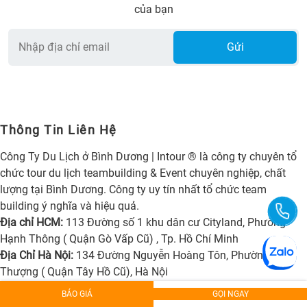
của bạn
Gửi
Thông Tin Liên Hệ
Công Ty Du Lịch ở Bình Dương | Intour ® là công ty chuyên tổ
chức tour du lịch teambuilding & Event chuyên nghiệp, chất
lượng tại Bình Dương. Công ty uy tín nhất tổ chức team
building ý nghĩa và hiệu quả.
Địa chỉ HCM:
113 Đường số 1 khu dân cư Cityland, Phường
Hạnh Thông ( Quận Gò Vấp Cũ) , Tp. Hồ Chí Minh
Địa Chỉ Hà Nội:
134 Đường Nguyễn Hoàng Tôn, Phường Phú
Thượng ( Quận Tây Hồ Cũ), Hà Nội
Địa Chỉ Đà Lạt:
3 Đường Lê Đại Hành, Phường Xuân Hương
BÁO GIÁ
GỌI NGAY
(Phường 1 Cũ), Đà Lạt, Lâm Đồng