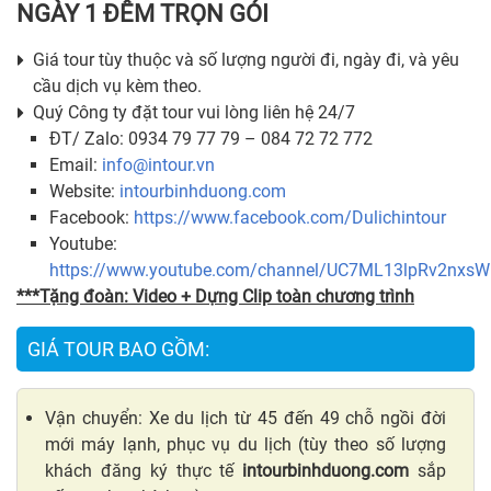
NGÀY 1 ĐÊM TRỌN GÓI
Giá tour tùy thuộc và số lượng người đi, ngày đi, và yêu
cầu dịch vụ kèm theo.
Quý Công ty đặt tour vui lòng liên hệ 24/7
ĐT/ Zalo: 0934 79 77 79 – 084 72 72 772
Email:
info@intour.vn
Website:
intourbinhduong.com
Facebook:
https://www.facebook.com/Dulichintour
Youtube:
https://www.youtube.com/channel/UC7ML13lpRv2nxs
***Tặng đoàn: Video + Dựng Clip toàn chương trình
GIÁ TOUR BAO GỒM:
Vận chuyển: Xe du lịch từ 45 đến 49 chỗ ngồi đời
mới máy lạnh, phục vụ du lịch (tùy theo số lượng
khách đăng ký thực tế
intourbinhduong.com
sắp