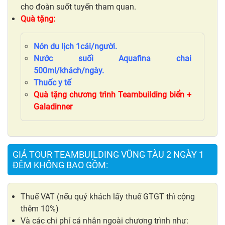
cho đoàn suốt tuyến tham quan.
Quà tặng:
Nón du lịch 1cái/người.
Nước suối Aquafina chai
500ml/khách/ngày.
Thuốc y tế
Quà tặng chương trình Teambuilding biển +
Galadinner
GIÁ TOUR TEAMBUILDING VŨNG TÀU 2 NGÀY 1
ĐÊM KHÔNG BAO GỒM:
Thuế VAT (nếu quý khách lấy thuế GTGT thì cộng
thêm 10%)
Và các chi phí cá nhân ngoài chương trình như: