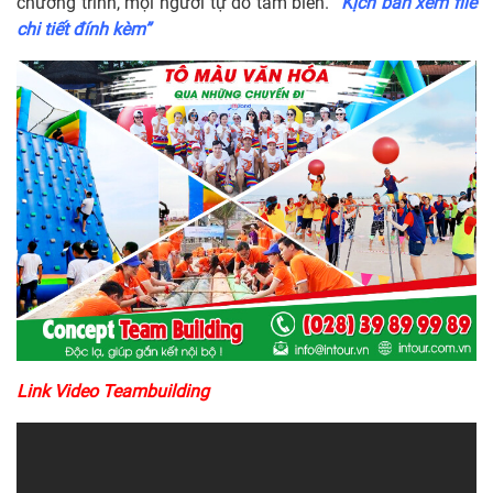
chương trình, mọi người tự do tắm biển.
“Kịch bản xem file
chi tiết đính kèm”
Link Video Teambuilding