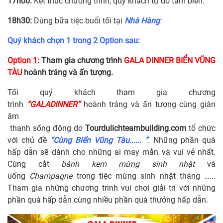
17h00:
Kết thúc chương trình, quý khách tự do tắm biển.
18h30:
Dùng bữa tiệc buổi tối tại
Nhà Hàng
:
Quý khách chọn 1 trong 2 Option sau:
Option 1:
T
ham gia chương trình
GALA DINNER
BIỂN VŨNG
TÀU
hoành tráng và ấn tượng.
Tối quý khách tham gia chương
trình
“GALADINNER”
hoành tráng và ấn tượng cùng giàn
âm
thanh sống động do
Tourdulichteambuilding.com
tổ chức
với chủ đề
“Cùng Biển Vũng Tàu...... ”
. Những phần quà
hấp dẫn sẽ dành cho những ai may mắn và vui vẻ nhất.
Cùng cắt
bánh kem mừng sinh nhật
và
uống
Champagne
trong tiệc mừng sinh nhật tháng …...
Tham gia những chương trình vui chơi giải trí với những
phần quà hấp dẫn cùng nhiều phần quà thưởng hấp dẫn.