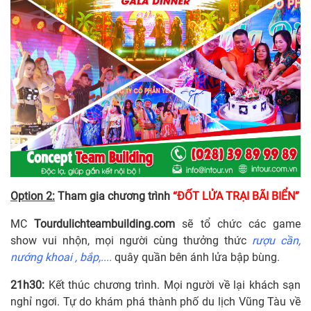
Option 2:
Tham gia chương trình
“ĐỐT LỬA TRẠI BÃI BIỂN”
MC
Tourdulichteambuilding.com
sẽ tổ chức các game
show vui nhộn, mọi người cùng thưởng thức
rượu cần,
nướng khoai , bắp,....
quây quần bên ánh lửa bập bùng.
21h30:
Kết thúc chương trình. Mọi người về lại khách sạn
nghỉ ngơi. Tự do khám phá thành phố du lịch Vũng Tàu về