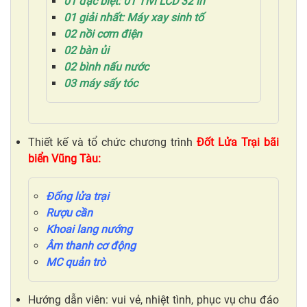
01 đặc biệt: 01 Tivi LCD 32 in
01 giải nhất: Máy xay sinh tố
02 nồi cơm điện
02 bàn ủi
02 bình nấu nước
03 máy sấy tóc
Thiết kế và tổ chức chương trình
Đốt Lửa Trại bãi
biển Vũng Tàu:
Đống lửa trại
Rượu cần
Khoai lang nướng
Âm thanh cơ động
MC quản trò
Hướng dẫn viên: vui vẻ, nhiệt tình, phục vụ chu đáo