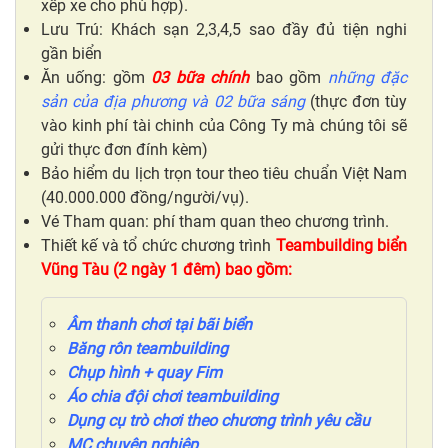
xếp xe cho phù hợp).
Lưu Trú: Khách sạn 2,3,4,5 sao đầy đủ tiện nghi
gần biển
Ăn uống: gồm
03 bữa chính
bao gồm
những đặc
sản của địa phương và 02 bữa sáng
(thực đơn tùy
vào kinh phí tài chinh của Công Ty mà chúng tôi sẽ
gửi thực đơn đính kèm)
Bảo hiểm du lịch trọn tour theo tiêu chuẩn Việt Nam
(40.000.000 đồng/người/vụ).
Vé Tham quan: phí tham quan theo chương trình.
Thiết kế và tổ chức chương trình
Teambuilding biển
Vũng Tàu (2 ngày 1 đêm) bao gồm:
Âm thanh chơi tại bãi biển
Băng rôn teambuilding
Chụp hình + quay Fim
Áo chia đội chơi teambuilding
Dụng cụ trò chơi
theo chương trình yêu cầu
MC
chuyên nghiệp