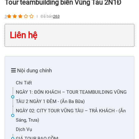
Tour teambuilding biển Vũng Tàu 2N1Đ
3
Đã bán
263
Liên hệ
Nội dung chính
Chi Tiết
NGÀY 1: ĐÓN KHÁCH – TOUR TEAMBUILDING VŨNG
TÀU 2 NGÀY 1 ĐÊM - (Ăn Ba Bữa)
NGÀY 02: CITY TOUR VŨNG TÀU – TRẢ KHÁCH - (Ăn
Sáng, Trưa)
Dịch Vụ
GIÁ TOUR BAO GỒM: