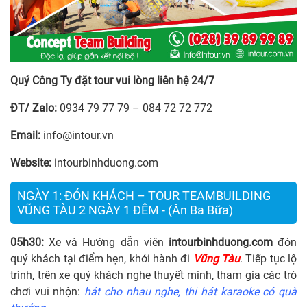
Quý Công Ty đặt tour vui lòng liên hệ 24/7
ĐT/ Zalo:
0934 79 77 79 – 084 72 72 772
Email:
info@intour.vn
Website:
intourbinhduong.com
NGÀY 1: ĐÓN KHÁCH – TOUR TEAMBUILDING
VŨNG TÀU 2 NGÀY 1 ĐÊM - (Ăn Ba Bữa)
05
h
3
0:
Xe và Hướng dẫn viên
intourbinhduong.com
đón
quý khách tại điểm hẹn, khởi hành đi
Vũng Tàu
. Tiếp tục lộ
trình, trên xe quý khách nghe thuyết minh, tham gia các trò
chơi vui nhộn:
hát cho nhau nghe, thi hát karaoke có quà