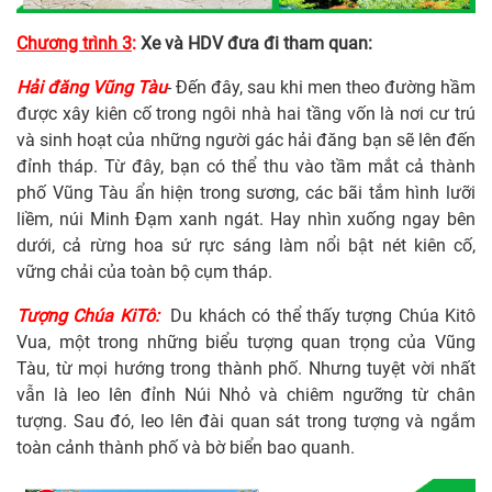
Chương trình 3
:
Xe và HDV đưa đi tham quan:
Hải đăng Vũng Tàu
- Đến đây, sau khi men theo đường hầm
được xây kiên cố trong ngôi nhà hai tầng vốn là nơi cư trú
và sinh hoạt của những người gác hải đăng bạn sẽ lên đến
đỉnh tháp. Từ đây, bạn có thể thu vào tầm mắt cả thành
phố Vũng Tàu ẩn hiện trong sương, các bãi tắm hình lưỡi
liềm, núi Minh Đạm xanh ngát. Hay nhìn xuống ngay bên
dưới, cả rừng hoa sứ rực sáng làm nổi bật nét kiên cố,
vững chải của toàn bộ cụm tháp.
Tượng Chúa KiTô
:
Du khách có thể thấy tượng Chúa Kitô
Vua, một trong những biểu tượng quan trọng của Vũng
Tàu, từ mọi hướng trong thành phố. Nhưng tuyệt vời nhất
vẫn là leo lên đỉnh Núi Nhỏ và chiêm ngưỡng từ chân
tượng. Sau đó, leo lên đài quan sát trong tượng và ngắm
toàn cảnh thành phố và bờ biển bao quanh.